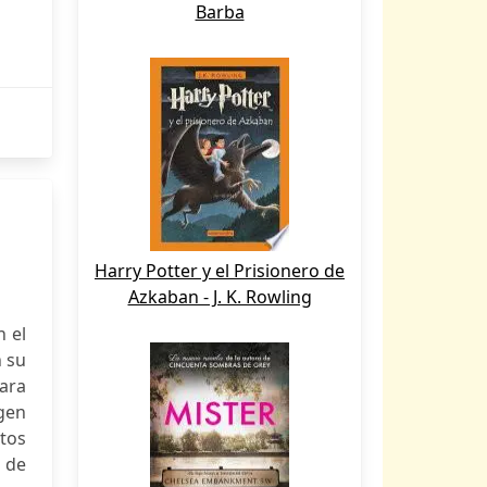
Barba
Harry Potter y el Prisionero de
Azkaban - J. K. Rowling
n el
n su
ara
gen
tos
s de