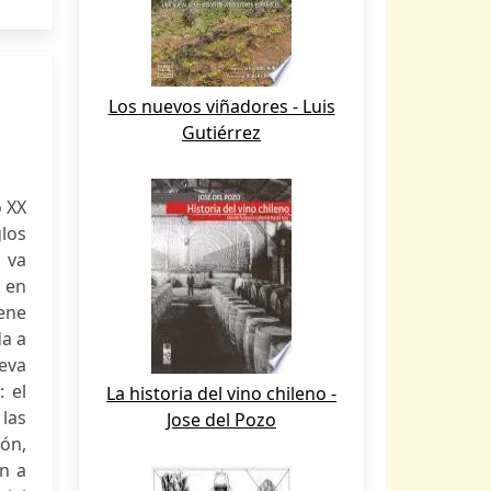
Los nuevos viñadores - Luis
Gutiérrez
o XX
los
a va
" en
iene
da a
eva
: el
La historia del vino chileno -
las
Jose del Pozo
ón,
n a