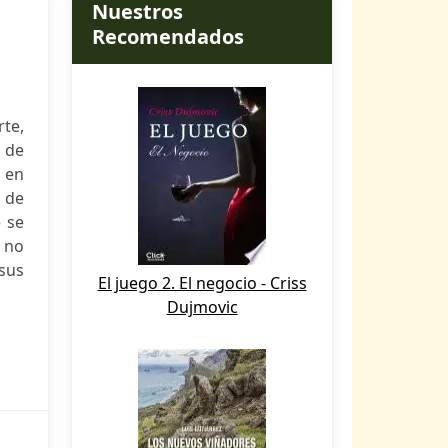
Nuestros
Recomendados
rte,
a de
o en
o de
 se
o no
sus
El juego 2. El negocio - Criss
Dujmovic