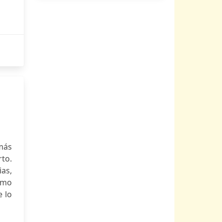
amás
to.
ias,
omo
e lo