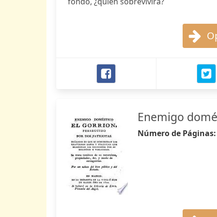
fondo, ¿quién sobrevivirá?
Op
Enemigo domést
Número de Páginas