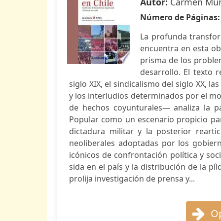
Autor:
Carmen Mu
Número de Páginas
La profunda transform
encuentra en esta obr
prisma de los problem
desarrollo. El texto 
siglo XIX, el sindicalismo del siglo XX, 
y los interludios determinados por el m
de hechos coyunturales— analiza la pa
Popular como un escenario propicio par
dictadura militar y la posterior reart
neoliberales adoptadas por los gobie
icónicos de confrontación política y so
sida en el país y la distribución de la p
prolija investigación de prensa y...
Op