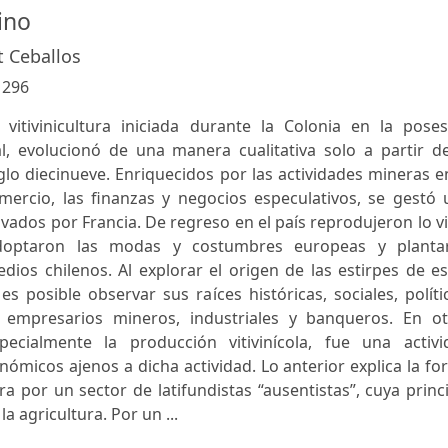
vino
t Ceballos
:
296
 vitivinicultura iniciada durante la Colonia en la poses
, evolucionó de una manera cualitativa solo a partir de
lo diecinueve. Enriquecidos por las actividades mineras e
omercio, las finanzas y negocios especulativos, se gestó
ivados por Francia. De regreso en el país reprodujeron lo v
 adoptaron las modas y costumbres europeas y planta
ios chilenos. Al explorar el origen de las estirpes de e
es posible observar sus raíces históricas, sociales, políti
 empresarios mineros, industriales y banqueros. En ot
pecialmente la producción vitivinícola, fue una activi
ómicos ajenos a dicha actividad. Lo anterior explica la f
ra por un sector de latifundistas “ausentistas”, cuya princ
a agricultura. Por un ...