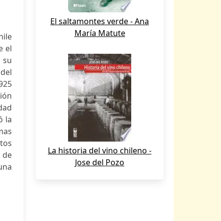
El saltamontes verde - Ana
María Matute
hile
e el
n su
 del
1925
ción
dad
 la
rmas
tos
La historia del vino chileno -
s de
Jose del Pozo
 una