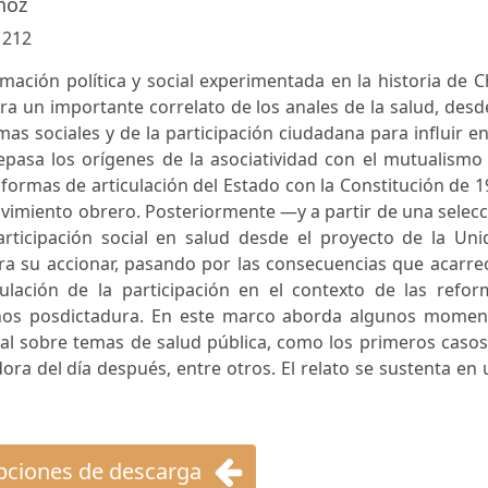
ñoz
:
212
ación política y social experimentada en la historia de C
a un importante correlato de los anales de la salud, desd
as sociales y de la participación ciudadana para influir e
repasa los orígenes de la asociatividad con el mutualismo
las formas de articulación del Estado con la Constitución de 
ovimiento obrero. Posteriormente —y a partir de una selec
rticipación social en salud desde el proyecto de la Uni
a su accionar, pasando por las consecuencias que acarreó
iculación de la participación en el contexto de las refo
rnos posdictadura. En este marco aborda algunos momen
cial sobre temas de salud pública, como los primeros caso
íldora del día después, entre otros. El relato se sustenta en
ciones de descarga