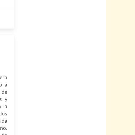
era
o a
 de
s y
 la
ados
vida
ino.