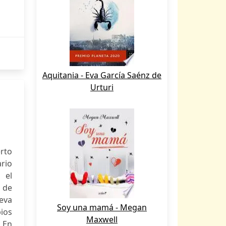
Aquitania - Eva García Saénz de
Urturi
erto
rio
 el
n de
ueva
Soy una mamá - Megan
pios
Maxwell
. En