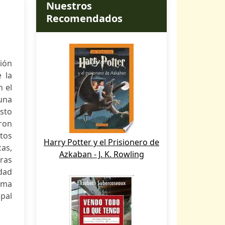
Nuestros
Recomendados
ión
 la
n el
 una
isto
ron
stos
Harry Potter y el Prisionero de
cas,
Azkaban - J. K. Rowling
ras
dad
orma
ipal