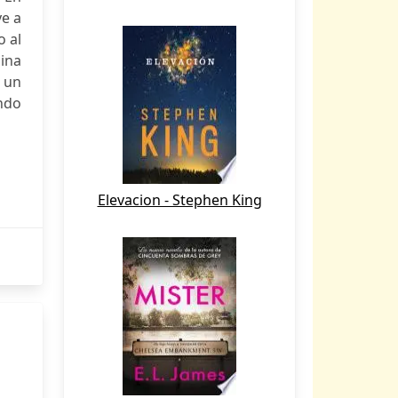
ye a
o al
ina
a un
ndo
Elevacion - Stephen King