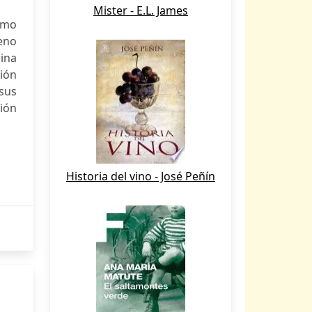
Mister - E.L. James
como
eno
cina
ión
 sus
ión
Historia del vino - José Peñín