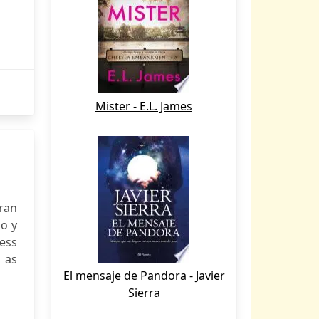
Mister - E.L. James
gran
io y
ess
 as
El mensaje de Pandora - Javier
Sierra