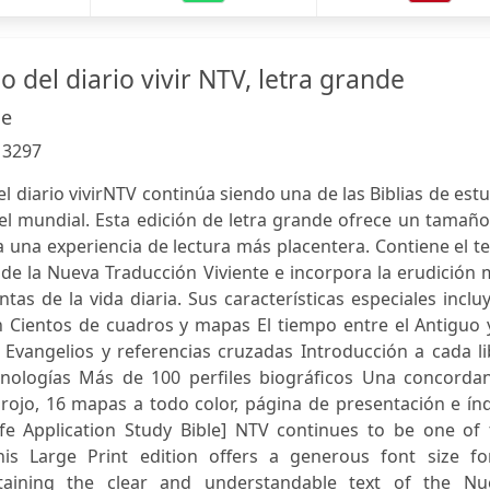
io del diario vivir NTV, letra grande
le
:
3297
el diario vivirNTV continúa siendo una de las Biblias de est
el mundial. Esta edición de letra grande ofrece un tamañ
 una experiencia de lectura más placentera. Contiene el t
 de la Nueva Traducción Viviente e incorpora la erudición
as de la vida diaria. Sus características especiales inclu
n Cientos de cuadros y mapas El tiempo entre el Antiguo 
vangelios y referencias cruzadas Introducción a cada li
nologías Más de 100 perfiles biográficos Una concordan
rojo, 16 mapas a todo color, página de presentación e ín
Life Application Study Bible] NTV continues to be one of
his Large Print edition offers a generous font size fo
taining the clear and understandable text of the Nu