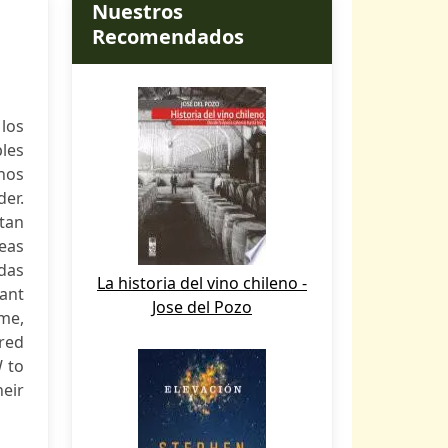
Nuestros
Recomendados
los
ples
enos
der.
tan
reas
das
La historia del vino chileno -
cant
Jose del Pozo
ome,
red
 to
heir