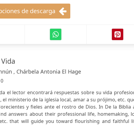
ciones de descarga
a Vida
mnún , Chárbela Antonia El Hage
:
0
vida el lector encontrará respuestas sobre su vida profesio
 el ministerio de la iglesia local, amar a su prójimo, etc. qu
orecientes y fieles ante el rostro de Dios. In De la Biblia 
find answers about their professional life, homemaking, l
etc. that will guide you toward flourishing and faithful l