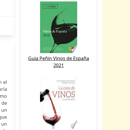
Guia Peñin Vinos de España
2021
 el
uría
ómo
 de
e un
que
n un