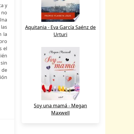
ta y
e no
 Una
las
Aquitania - Eva García Saénz de
n la
Urturi
ibro
s el
ién
sin
r de
ión
Soy una mamá - Megan
Maxwell