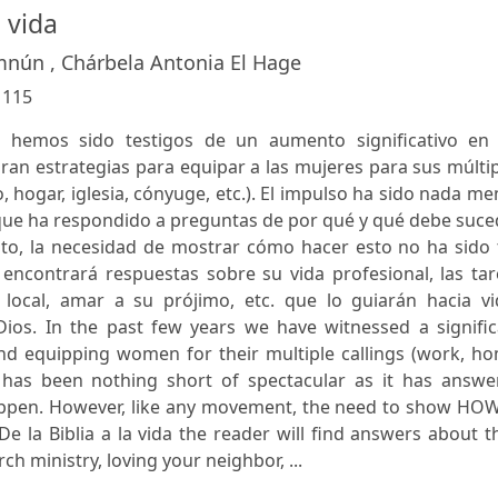
a vida
mnún , Chárbela Antonia El Hage
:
115
 hemos sido testigos de un aumento significativo en 
ran estrategias para equipar a las mujeres para sus múlti
, hogar, iglesia, cónyuge, etc.). El impulso ha sido nada m
 que ha respondido a preguntas de por qué y qué debe suce
o, la necesidad de mostrar cómo hacer esto no ha sido 
or encontrará respuestas sobre su vida profesional, las ta
a local, amar a su prójimo, etc. que lo guiarán hacia vi
 Dios. In the past few years we have witnessed a signifi
und equipping women for their multiple callings (work, h
has been nothing short of spectacular as it has answe
ppen. However, like any movement, the need to show HOW
De la Biblia a la vida the reader will find answers about t
ch ministry, loving your neighbor, ...