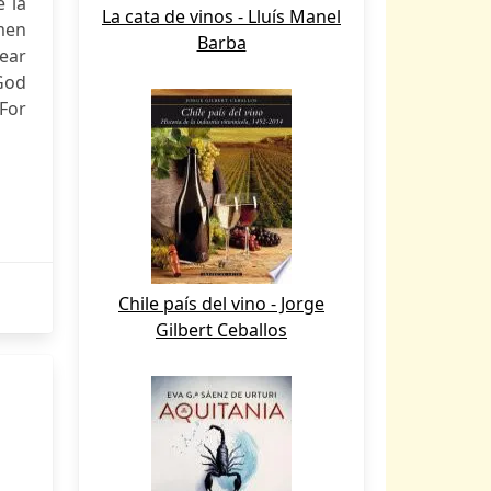
e la
La cata de vinos - Lluís Manel
omen
Barba
Year
God
 For
Chile país del vino - Jorge
Gilbert Ceballos