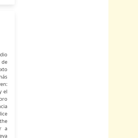
udio
o de
exto
 más
yen:
y el
bro
cia
dice
 the
r a
eva