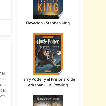
Elevacion - Stephen King
nal,
e lo
Harry Potter y el Prisionero de
a la
Azkaban - J. K. Rowling
ocal
ives