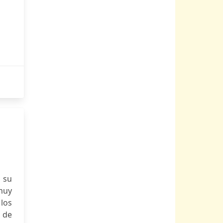
r su
muy
los
 de