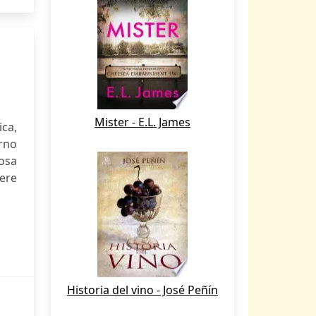
Mister - E.L. James
ca,
erno
tosa
iere
Historia del vino - José Peñín