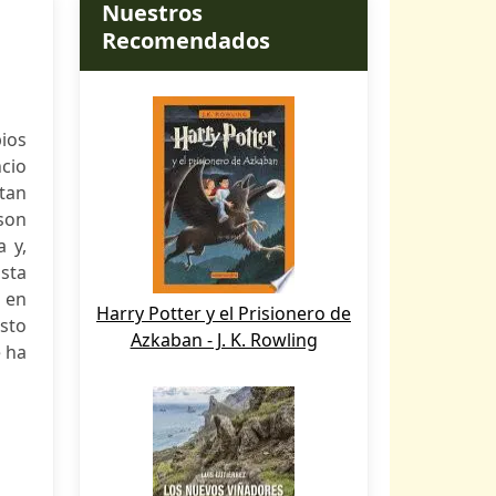
Nuestros
Recomendados
ios
ncio
rtan
 son
 y,
ista
e en
Harry Potter y el Prisionero de
sto
Azkaban - J. K. Rowling
e ha