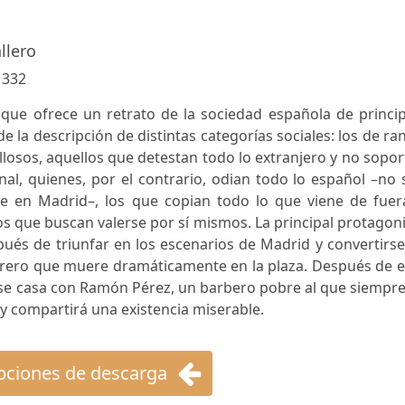
llero
:
332
que ofrece un retrato de la sociedad española de princip
 de la descripción de distintas categorías sociales: los de ra
llosos, aquellos que detestan todo lo extranjero y no sopo
ional, quienes, por el contrario, odian todo lo español –no
 en Madrid–, los que copian todo lo que viene de fuera
s que buscan valerse por sí mismos. La principal protagon
spués de triunfar en los escenarios de Madrid y convertirs
rero que muere dramáticamente en la plaza. Después de e
de se casa con Ramón Pérez, un barbero pobre al que siempr
y compartirá una existencia miserable.
ciones de descarga