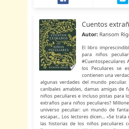
Cuentos extrañ
Autor:
Ransom Rig
El libro imprescindi
para niños peculia
#Cuentospeculiares A
los Peculiares se e
contienen una verdad
algunas verdades del mundo peculiar. 
caníbales amables, damas amigas de fa
niños peculiares e incluso pistas para l
extraños para niños peculiares? Millo
universo peculiar: un mundo de fantas
escapar... Los lectores dicen... «Se tra
las historias de los niños peculiares