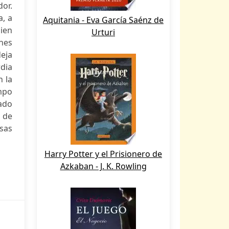
dor.
a, a
Aquitania - Eva García Saénz de
bien
Urturi
nes
deja
rdia
n la
mpo
ado
 de
osas
Harry Potter y el Prisionero de
Azkaban - J. K. Rowling