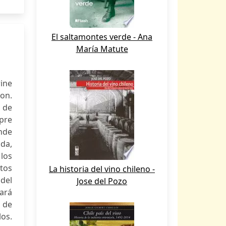
El saltamontes verde - Ana
María Matute
ine
on.
a de
pre
onde
da,
los
ntos
La historia del vino chileno -
del
Jose del Pozo
ará
s de
os.