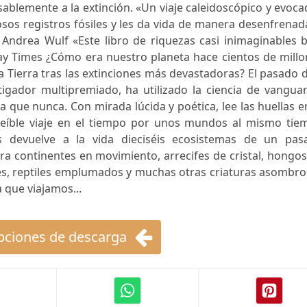
ablemente a la extinción. «Un viaje caleidoscópico y evoca
osos registros fósiles y les da vida de manera desenfrenad
 Andrea Wulf «Este libro de riquezas casi inimaginables 
ay Times ¿Cómo era nuestro planeta hace cientos de millo
a Tierra tras las extinciones más devastadoras? El pasado 
tigador multipremiado, ha utilizado la ciencia de vangua
 que nunca. Con mirada lúcida y poética, lee las huellas e
reíble viaje en el tiempo por unos mundos al mismo tie
s devuelve a la vida dieciséis ecosistemas de un pas
 continentes en movimiento, arrecifes de cristal, hongos
tes, reptiles emplumados y muchas otras criaturas asombr
 que viajamos...
ciones de descarga