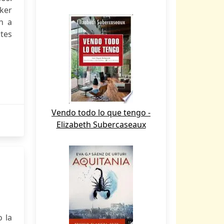
ker
n a
ntes
Vendo todo lo que tengo -
Elizabeth Subercaseaux
o la