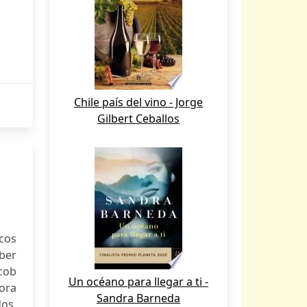
Chile país del vino - Jorge
Gilbert Ceballos
icos
ber
cob
Un océano para llegar a ti -
ora
Sandra Barneda
dos.