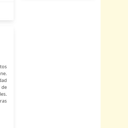
tos
ne.
dad
r de
es.
ras