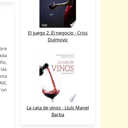
El juego 2. El negocio - Criss
Dujmovic
obre
ada
iño,
rias
una
llí,
ron
La cata de vinos - Lluís Manel
Barba