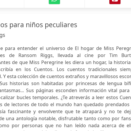
os para niños peculiares
gs
ble para entender el universo de El hogar de Miss Peregr
res de Ransom Riggs, llevada al cine por Tim Burt
ntes de que Miss Peregrine les diera un hogar, la histori
scribía en los Cuentos. Los cuentos tradicionales siem
. Y esta colección de cuentos extraños y maravillosos esc
Sus historias son habitadas por princesas de lengua bífi
ntasmas... Sus páginas esconden información vital para 
ocalizar bucles temporales. ¿Te atreverás a leer estos Cue
nes de lectores de todo el mundo han quedado prendados 
ía fascinante y envolvente que te atrapará y no te dej
ta de una antología notable, disfrutable tanto como por fan
 como por personas que no han leído nada acerca de ell