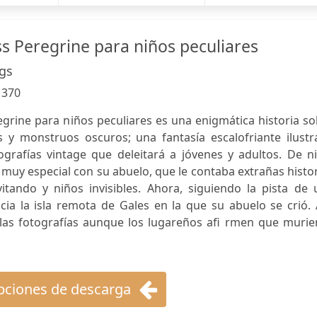
ss Peregrine para niños peculiares
gs
:
370
egrine para niños peculiares es una enigmática historia s
s y monstruos oscuros; una fantasía escalofriante ilustr
ografías vintage que deleitará a jóvenes y adultos. De n
 muy especial con su abuelo, que le contaba extrañas histo
itando y niños invisibles. Ahora, siguiendo la pista de 
ia la isla remota de Gales en la que su abuelo se crió. A
 las fotografías aunque los lugareños afi rmen que murie
ciones de descarga