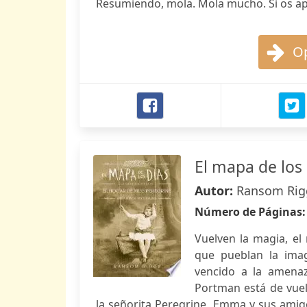
Resumiendo, mola. Mola mucho. Si os apete
Op
El mapa de los 
Autor:
Ransom Rig
Número de Páginas
Vuelven la magia, el 
que pueblan la imag
vencido a la amenaz
Portman está de vuel
la señorita Peregrine, Emma y sus amigo