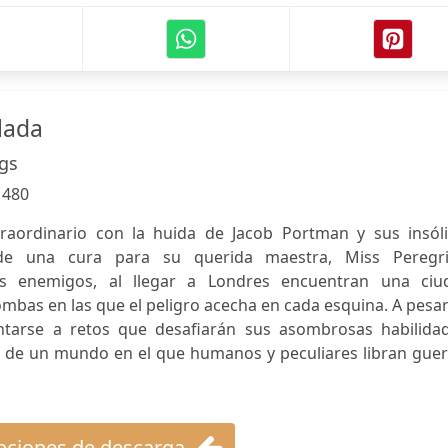
lada
gs
:
480
traordinario con la huida de Jacob Portman y sus insóli
e una cura para su querida maestra, Miss Peregri
s enemigos, al llegar a Londres encuentran una ciu
mbas en las que el peligro acecha en cada esquina. A pesa
entarse a retos que desafiarán sus asombrosas habilidad
 de un mundo en el que humanos y peculiares libran guer
ciones de descarga