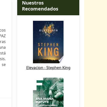
Nuestros
Recomendados
icos
PAZ
ras
 una
está
is.
o se
Elevacion - Stephen King