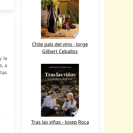
Chile país del vino - Jorge
Gilbert Ceballos
y la
s, a
rtas
Tras las viñas - Josep Roca