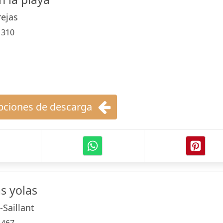
rejas
:
310
ciones de descarga
as yolas
-Saillant