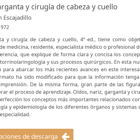
arganta y cirugía de cabeza y cuello
n Escajadillo
:
972
ta y cirugía de cabeza y cuello, 4ª ed., tiene como obje
 de medicina, residente, especialista médico o profesional d
ferencia, que explique de forma clara y concisa los conce
torrinolaringología y sus procesos quirúrgicos. En esta n
n para abarcar los más recientes avances en este interes
rmato ha sido modificado para que la información tenga
omprensión. De la misma forma, gran parte de las figura
ar el proceso de aprendizaje. Oídos, nariz, garganta y cir
a perfección los conceptos más importantes relacionados con
logía y epidemiología de los diferentes órganos y sistemas
especialidad.
ciones de descarga