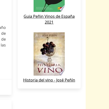
Guia Peñin Vinos de España
2021
 año
l de
o de
 las
Historia del vino - José Peñín