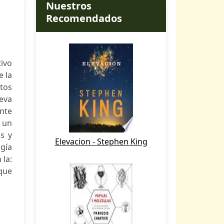
Nuestros
Recomendados
tivo
e la
ptos
ueva
ante
 un
s y
Elevacion - Stephen King
ugía
 la:
 que