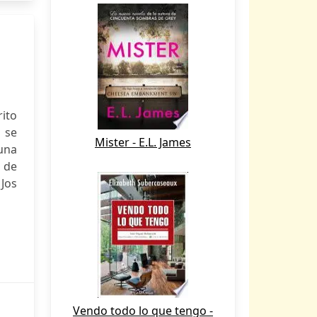
rito
 se
Mister - E.L. James
 una
y de
 Jos
Vendo todo lo que tengo -