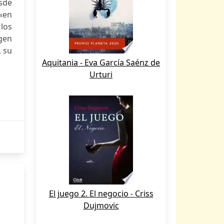
sde
 «en
 los
agen
, su
Aquitania - Eva García Saénz de
Urturi
El juego 2. El negocio - Criss
Dujmovic