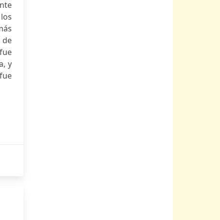
nte
 los
más
 de
fue
a, y
fue