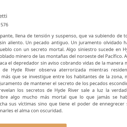
etti
:
576
apante, llena de tensión y suspenso, que va subiendo de 
r sin aliento. Un pecado antiguo. Un juramento olvidado 
eblo con un secreto mortal. Algo siniestro sucede en H
o poblado minero de las montañas del noroeste del Pacífico. 
taca el depredador sin aviso cobrando vidas de la manera
d de Hyde River observa aterrorizada mientras residen
más que se investigue entre los habitantes de la zona, 
n juramento de mantener el secreto de los pecados escond
evelan los secretos de Hyde River sale a luz la verdad
cubre algo mucho más mortal que lo que jamás se hab
ha sus víctimas sino que tiene el poder de ennegrecer 
narles el alma con oscuridad.