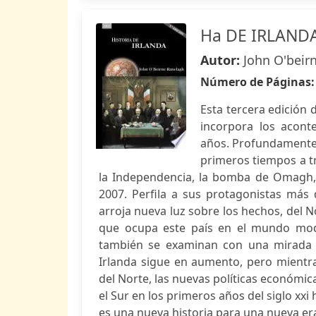
Ha DE IRLAND
Autor:
John O'beir
Número de Páginas
Esta tercera edición 
incorpora los acont
años. Profundamente r
primeros tiempos a tr
la Independencia, la bomba de Omagh, la
2007. Perfila a sus protagonistas m
arroja nueva luz sobre los hechos, del No
que ocupa este país en el mundo mod
también se examinan con una mirada fre
Irlanda sigue en aumento, pero mientra
del Norte, las nuevas políticas económi
el Sur en los primeros años del siglo xx
es una nueva historia para una nueva er