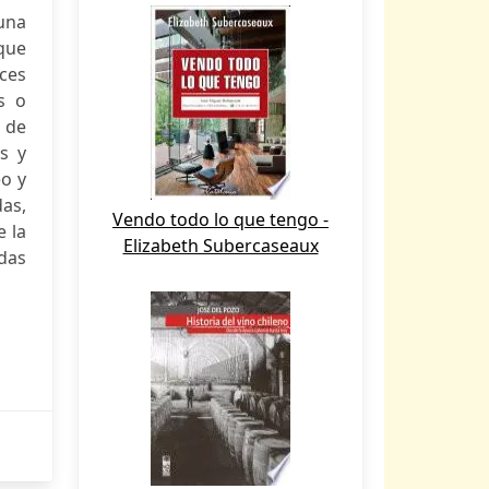
una
(que
ces
s o
o de
s y
eo y
as,
Vendo todo lo que tengo -
e la
Elizabeth Subercaseaux
idas