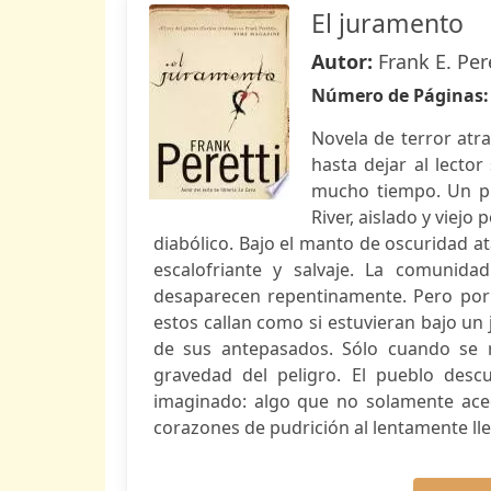
El juramento
Autor:
Frank E. Per
Número de Páginas
Novela de terror atr
hasta dejar al lecto
mucho tiempo. Un pu
River, aislado y viej
diabólico. Bajo el manto de oscuridad a
escalofriante y salvaje. La comunida
desaparecen repentinamente. Pero por 
estos callan como si estuvieran bajo u
de sus antepasados. Sólo cuando se r
gravedad del peligro. El pueblo des
imaginado: algo que no solamente acec
corazones de pudrición al lentamente lle