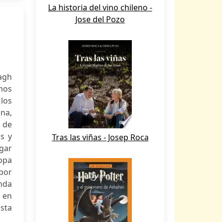
La historia del vino chileno -
Jose del Pozo
lagh
mos
 los
una,
o de
s y
Tras las viñas - Josep Roca
ugar
opa
por
anda
s en
Esta