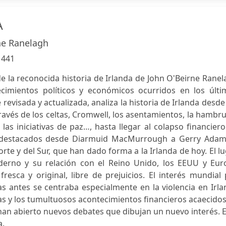
A
ne Ranelagh
:
441
de la reconocida historia de Irlanda de John O'Beirne Rane
ecimientos políticos y económicos ocurridos en los últi
evisada y actualizada, analiza la historia de Irlanda desde
avés de los celtas, Cromwell, los asentamientos, la hambr
s iniciativas de paz…, hasta llegar al colapso financier
ás destacados desde Diarmuid MacMurrough a Gerry Adam
rte y del Sur, que han dado forma a la Irlanda de hoy. El l
erno y su relación con el Reino Unido, los EEUU y Eur
sca y original, libre de prejuicios. El interés mundial 
s antes se centraba especialmente en la violencia en Irl
cas y los tumultuosos acontecimientos financieros acaecido
i han abierto nuevos debates que dibujan un nuevo interés. 
a.