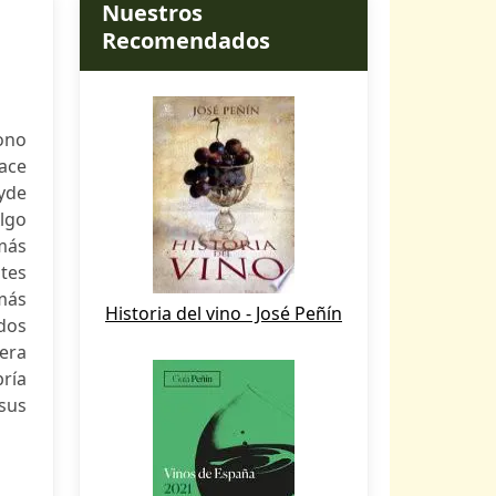
Nuestros
Recomendados
tono
hace
yde
Algo
 más
tes
más
Historia del vino - José Peñín
idos
era
ría
sus