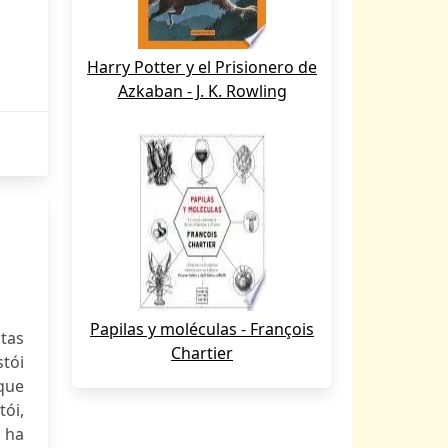
Harry Potter y el Prisionero de
Azkaban - J. K. Rowling
Papilas y moléculas - François
tas
Chartier
stói
que
tói,
 ha