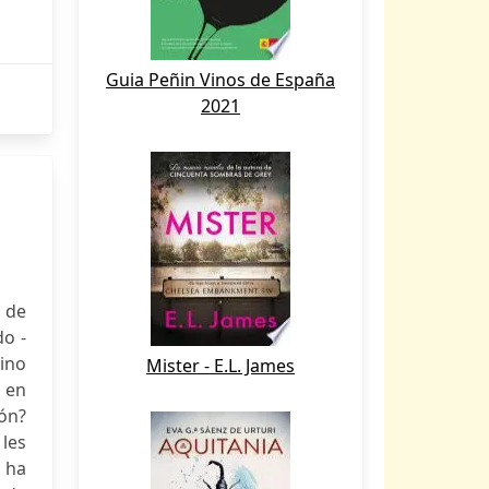
Guia Peñin Vinos de España
2021
a de
do -
mino
Mister - E.L. James
 en
ión?
les
 ha