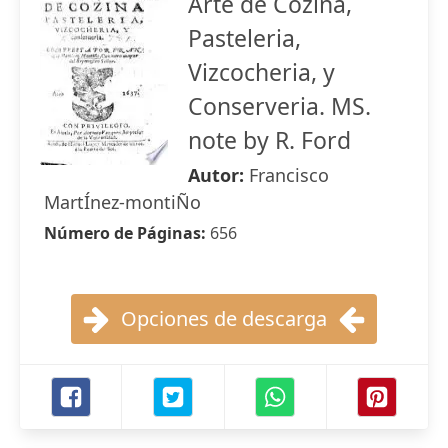
Arte de Cozina,
Pasteleria,
Vizcocheria, y
Conserveria. MS.
note by R. Ford
Autor:
Francisco
MartÍnez-montiÑo
Número de Páginas:
656
Opciones de descarga