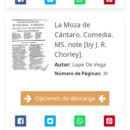
La Moza de
Cántaro. Comedia.
MS. note [by J. R.
Chorley].
Autor:
Lope De Vega
Número de Páginas:
36
Opciones de descarga