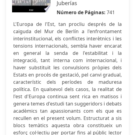
Juberías
Número de Páginas:
741
L'Europa de l'Est, tan procliu després de la
caiguda del Mur de Berlín a l'enfrontament
interinstitucional, els conflictes interètnics i les
tensions internacionals, sembla haver encarat
en general la senda de l'estabilitat i la
integració, tant interna com internacional, i
haver substituït les convulsions pròpies dels
Estats en procés de gestació, pel canvi gradual,
característic dels períodes de maduresa
política. En qualsevol dels casos, la realitat de
l'est d'Europa continua sent rica en matisos i
genera temes d'estudi tan suggeridors i debats
acadèmics tan apassionants com els que es
recullen en el present volum. Estructurat a sis
blocs temàtics aquesta obra constitueix un
esforç col·lectiu per portar fins al públic lector