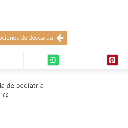
ciones de descarga
a de pediatria
:
186