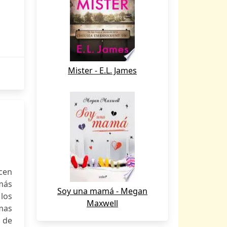
Mister - E.L. James
ecen
emás
Soy una mamá - Megan
los
Maxwell
mas
o de