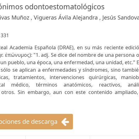
pónimos odontoestomatológicos
ivas Muñoz , Vigueras Ávila Alejandra , Jesús Sandova
:
331
 Real Academia Española (DRAE), en su más reciente edici
r. ἐπώνυμος): "1. adj. Se dice del nombre de una persona 
 un pueblo, una época, una enfermedad, una unidad, etc." 
 sólo se aplican a enfermedades y síndromes, sino tambié
icas, tratamientos, intervenciones quirúrgicas, maniob
ntal médico, términos anatómicos, reactivos, anális
 otros. Sin embargo, aun con este contenido ampliado,
ciones de descarga