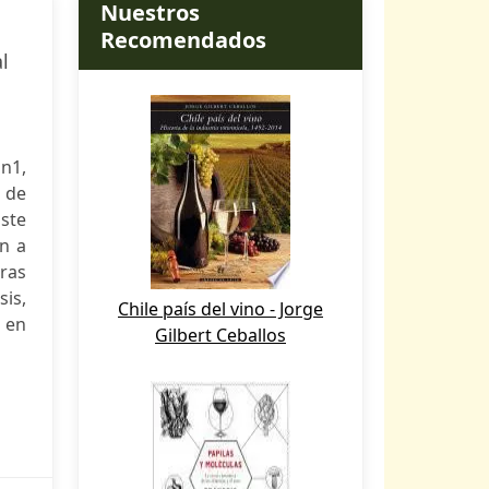
Nuestros
Recomendados
l
ón1,
o de
Este
n a
ras
is,
Chile país del vino - Jorge
 en
Gilbert Ceballos