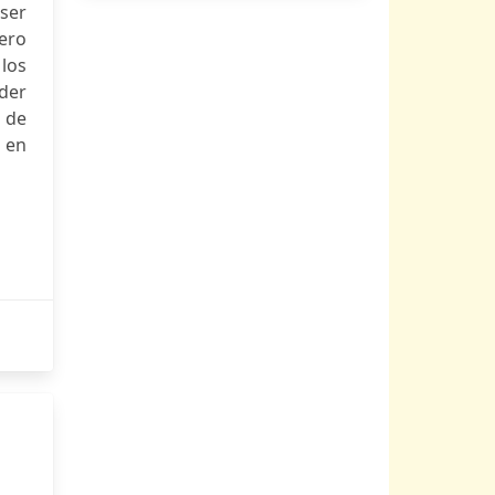
 ser
ero
los
oder
 de
o en