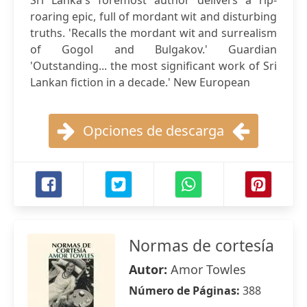
Sri Lanka's foremost author delivers a rip-
roaring epic, full of mordant wit and disturbing
truths. 'Recalls the mordant wit and surrealism
of Gogol and Bulgakov.' Guardian
'Outstanding... the most significant work of Sri
Lankan fiction in a decade.' New European
Opciones de descarga
Normas de cortesía
Autor:
Amor Towles
Número de Páginas:
388