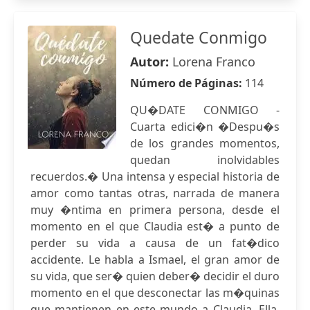
Quedate Conmigo
Autor:
Lorena Franco
Número de Páginas:
114
QU�DATE CONMIGO -
Cuarta edici�n �Despu�s
de los grandes momentos,
quedan inolvidables
recuerdos.� Una intensa y especial historia de
amor como tantas otras, narrada de manera
muy �ntima en primera persona, desde el
momento en el que Claudia est� a punto de
perder su vida a causa de un fat�dico
accidente. Le habla a Ismael, el gran amor de
su vida, que ser� quien deber� decidir el duro
momento en el que desconectar las m�quinas
que mantienen en este mundo a Claudia. Ella,