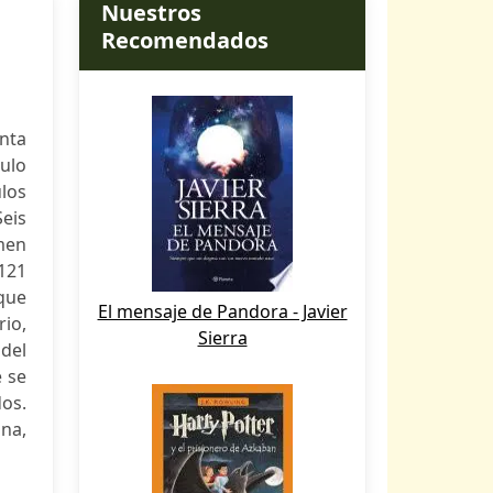
Nuestros
Recomendados
enta
tulo
los
Seis
men
121
 que
El mensaje de Pandora - Javier
rio,
Sierra
 del
e se
dos.
na,