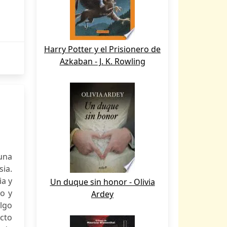
Harry Potter y el Prisionero de
Azkaban - J. K. Rowling
una
sia.
ia y
Un duque sin honor - Olivia
do y
Ardey
algo
cto