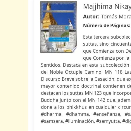
Majjhima Nikay
Autor:
Tomás Mora
Número de Páginas
Esta tercera subcole
suttas, sino cincuent
que Comienza con Dev
que Comienza por la C
Sentidos. Destaca en esta subcolecció
del Noble Óctuple Camino, MN 118 Las 
Discurso Breve sobre la Cesación, que exp
mayor contenido doctrinal contienen de
destacan los suttas MN 123 que incorpora
Buddha junto con el MN 142 que, además,
done a los bhikkhus en cualquier circu
#dharma, #dhamma, #enseñanza, #san
#samsara, #iluminación, #samyutta, #dig