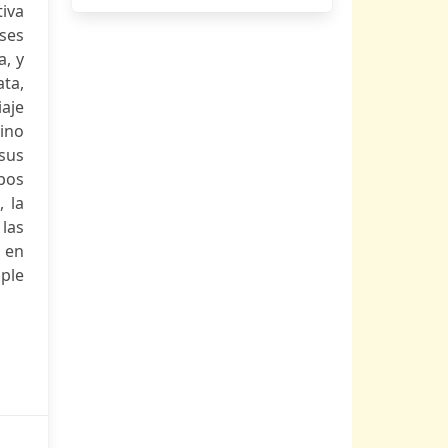
iva
ses
a, y
ata,
iaje
tino
sus
mpos
, la
las
s en
ple