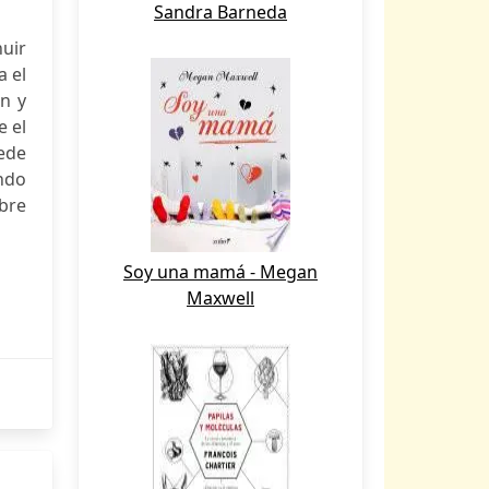
Sandra Barneda
huir
a el
ón y
e el
uede
ndo
obre
Soy una mamá - Megan
Maxwell