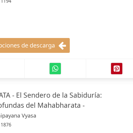
:
1194
ciones de descarga
 - El Sendero de la Sabiduría:
ofundas del Mahabharata -
aipayana Vyasa
:
1876