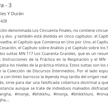
a - 3
les Y Durán
:
428
cción denominada Los Cincuenta Finales, no contiene cincu
a y dos. y también está dividida en cinco capítulos: el Capí
adha, el Capítulo que Comienza en Uno por Uno, el Capítu
esación, el Capítulo sobre Análisis y el Capítulo sobre los 
n los suttas MN 117 Los Cuarenta Grandes, que es un resu
Instrucciones de la Práctica en la Respiración y el MN 
lica los niveles de la práctica mística. Estos suttas son los
 la Colección de Discursos Intermedios. Por el lado espu
 con tintes barrocos la leyenda muy tardía del origen real
 sirve para dar una falsificada cobertura doctrinal a qu
nstancia aunque se trate de individuos malvados disfraza
gha, #monje, #bhikkhu, #monja, #bhikkhiuni, #nirva
ha,...