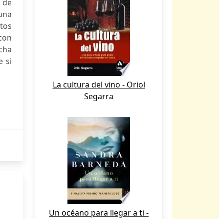
e de
 una
ntos
 con
cha
e si
La cultura del vino - Oriol
Segarra
Un océano para llegar a ti -