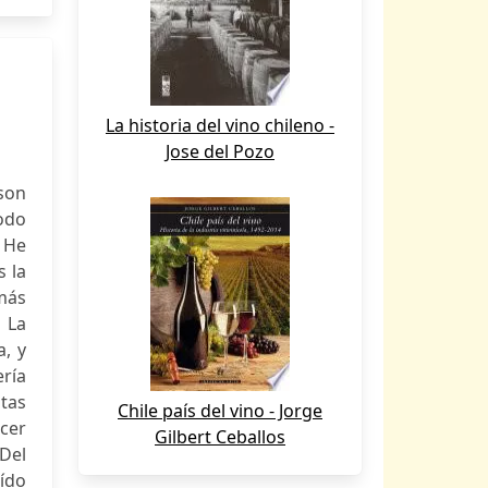
La historia del vino chileno -
Jose del Pozo
son
todo
 He
s la
 más
 La
a, y
ería
tas
Chile país del vino - Jorge
ocer
Gilbert Ceballos
 Del
ído