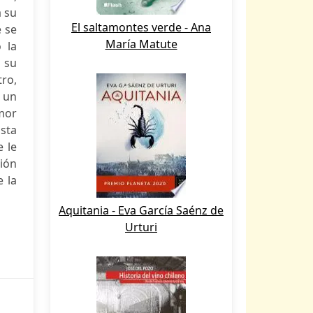
a su
El saltamontes verde - Ana
e se
María Matute
 la
e su
tro,
n un
mor
sta
e le
ción
e la
Aquitania - Eva García Saénz de
Urturi