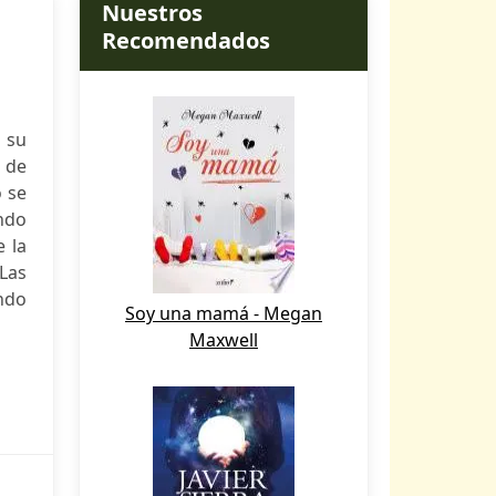
Nuestros
Recomendados
y su
 de
o se
ndo
e la
Las
endo
Soy una mamá - Megan
Maxwell