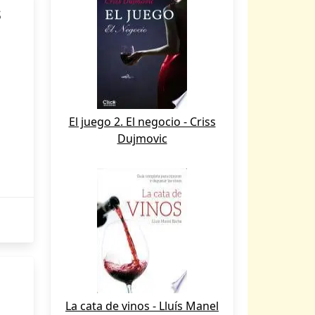
s
El juego 2. El negocio - Criss
Dujmovic
La cata de vinos - Lluís Manel