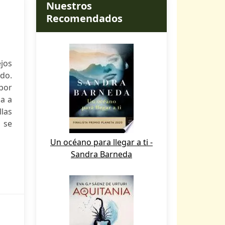
Nuestros
Recomendados
ejos
do.
por
a a
las
o se
Un océano para llegar a ti -
Sandra Barneda