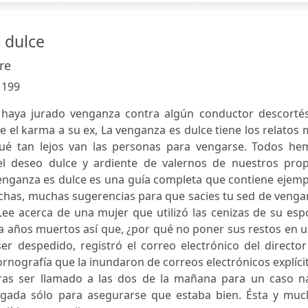
 dulce
re
:
199
 haya jurado venganza contra algún conductor descortés
 el karma a su ex, La venganza es dulce tiene los relatos
qué tan lejos van las personas para vengarse. Todos he
el deseo dulce y ardiente de valernos de nuestros prop
venganza es dulce es una guía completa que contiene ejem
uchas, muchas sugerencias para que sacies tu sed de veng
ee acerca de una mujer que utilizó las cenizas de su esp
aba años muertos así que, ¿por qué no poner sus restos en 
er despedido, registró el correo electrónico del directo
rnografía que la inundaron de correos electrónicos explíci
tras ser llamado a las dos de la mañana para un caso n
rugada sólo para asegurarse que estaba bien. Ésta y muc