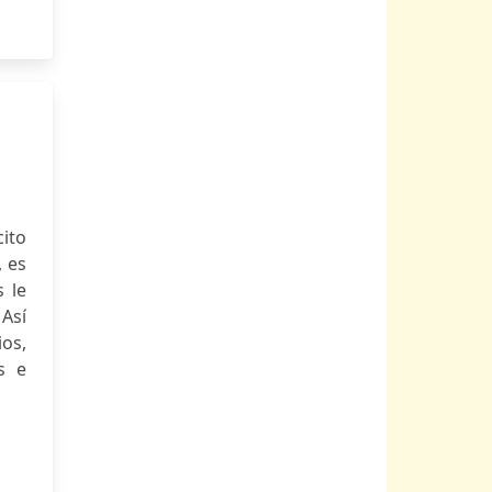
ito
, es
 le
 Así
ios,
s e