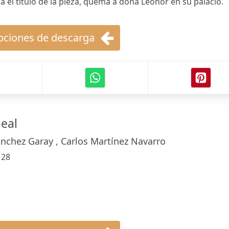
 el título de la pieza, quema a doña Leonor en su palacio.
ciones de descarga
eal
nchez Garay , Carlos Martínez Navarro
:
28