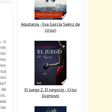
Aquitania - Eva García Saénz de
Urturi
, o
 más
mos
ios
plos
anza
oso
uso?
r de
El juego 2. El negocio - Criss
tos.
Dujmovic
ada
has