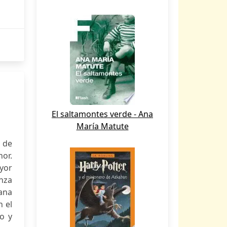
El saltamontes verde - Ana
María Matute
o de
or.
yor
nza
ana
 el
o y