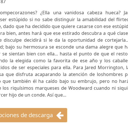
:
87
rompecorazones? ¿Ella una vanidosa cabeza hueca? Ja
r estúpido si no sabe distinguir la amabilidad del flirte
e, dado que ha decidido que quiere casarse con ese estúpi
ra bien, antes hará que ese estirado descubra a qué clas
isculpe decidirá si le da la oportunidad de cortejarla..
ad; bajo su hermosura se esconde una dama alegre que h
se sientan bien con ella... hasta el punto de que el rest
do la elegida como la favorita de ese año y los caballe
dos de ser especiales para ella. Para Jared Morrington, 
sa que disfruta acaparando la atención de loshombres p
ro que también él ha caído bajo su embrujo, pero no hará
a de los riquísimos marqueses de Woodward cuando ni siqu
rcer hijo de un conde. Así que...
ciones de descarga