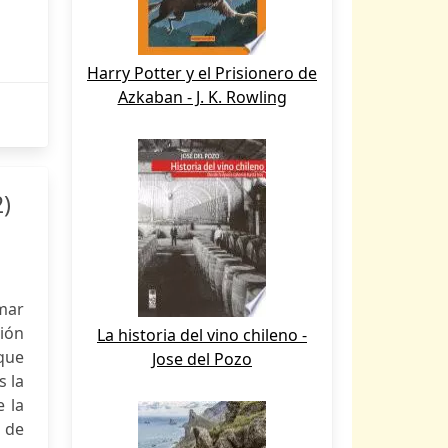
Harry Potter y el Prisionero de
Azkaban - J. K. Rowling
)
rmar
ión
La historia del vino chileno -
que
Jose del Pozo
 la
e la
a de