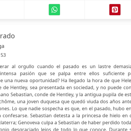
rado
ga
:
53
erar al orgullo cuando el pasado es un lastre demasi
intensa pasión que se palpa entre ellos suficiente p
e una nueva oportunidad? Ha llegado la hora de que Hele
 de Hentley, sea presentada en sociedad, y no puede con
no Sebastian, conde de Hentley, y la antigua pupila de es
Rachôme, una joven duquesa que quedó viuda dos años ante
ones. Lo que nadie sospecha es que, en el pasado, hubo e
 confesarse. Sebastian detesta a la princesa de hielo en
glaterra; Genoveva culpa a Sebastian de haber perdido tod
onio desgraciado lejos de todo lo que conoce. Durante s