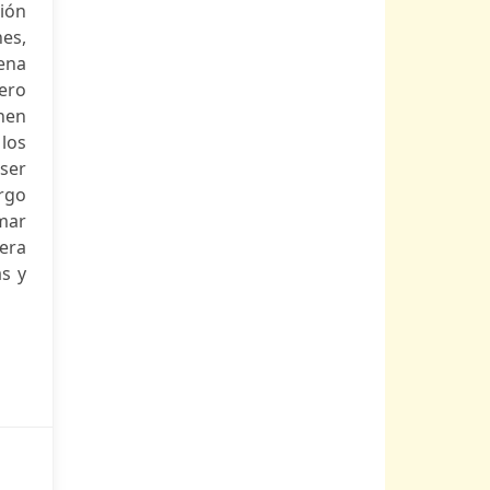
ión
es,
ena
Pero
enen
los
ser
rgo
mar
era
as y