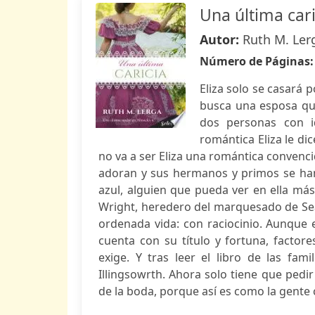
Una última car
Autor:
Ruth M. Ler
Número de Páginas
Eliza solo se casará 
busca una esposa que
dos personas con i
romántica Eliza le di
no va a ser Eliza una romántica convenci
adoran y sus hermanos y primos se han
azul, alguien que pueda ver en ella más
Wright, heredero del marquesado de Sean
ordenada vida: con raciocinio. Aunque es
cuenta con su título y fortuna, factore
exige. Y tras leer el libro de las fami
Illingsowrth. Ahora solo tiene que ped
de la boda, porque así es como la gente ci