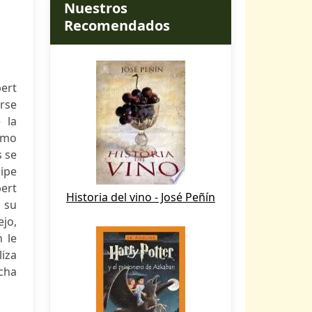
Nuestros
Recomendados
bert
rse
 la
Cómo
s se
ipe
bert
Historia del vino - José Peñín
n su
ejo,
n le
liza
cha