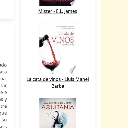
Mister - E.L. James
ado
ara
na,
La cata de vinos - Lluís Manel
tar
Barba
te e
s y
ntre
 que
a su
eis