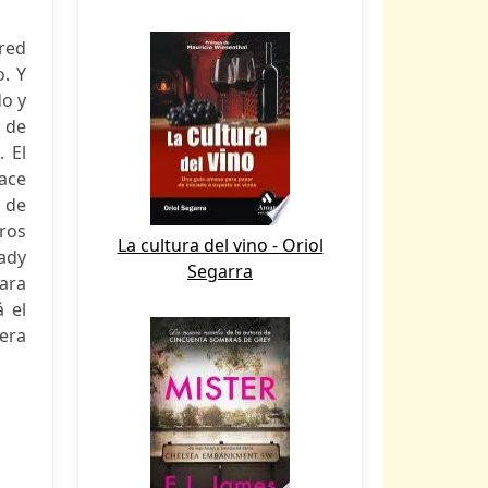
red
o. Y
do y
e de
. El
ace
o de
ros
La cultura del vino - Oriol
lady
Segarra
ara
 el
iera