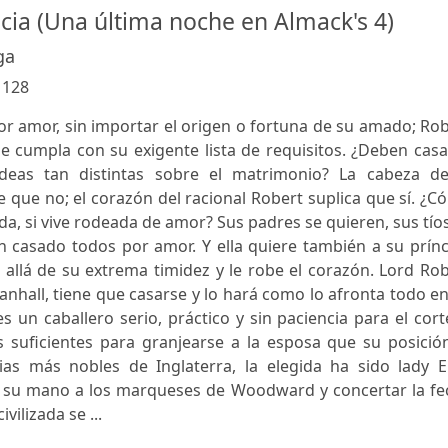
icia (Una última noche en Almack's 4)
ga
:
128
por amor, sin importar el origen o fortuna de su amado; Ro
 cumpla con su exigente lista de requisitos. ¿Deben casa
deas tan distintas sobre el matrimonio? La cabeza de
ce que no; el corazón del racional Robert suplica que sí. ¿
da, si vive rodeada de amor? Sus padres se quieren, sus tío
 casado todos por amor. Y ella quiere también a su prínc
 allá de su extrema timidez y le robe el corazón. Lord Ro
hall, tiene que casarse y lo hará como lo afronta todo e
 un caballero serio, práctico y sin paciencia para el cort
s suficientes para granjearse a la esposa que su posició
lias más nobles de Inglaterra, la elegida ha sido lady E
ir su mano a los marqueses de Woodward y concertar la fe
vilizada se ...