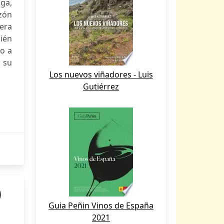
ga,
azón
dera
cién
no a
 su
Los nuevos viñadores - Luis
Gutiérrez
)
Guia Peñin Vinos de España
2021