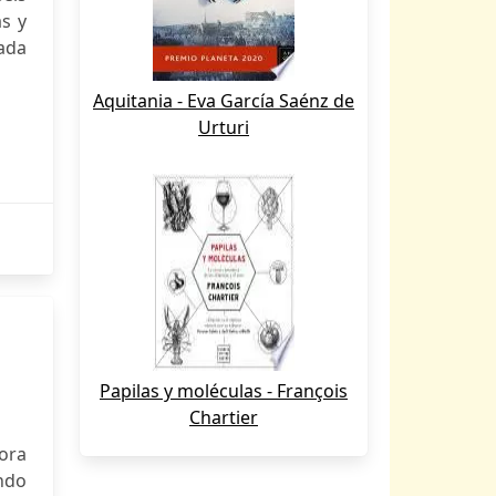
as y
ada
Aquitania - Eva García Saénz de
Urturi
Papilas y moléculas - François
Chartier
ora
ando