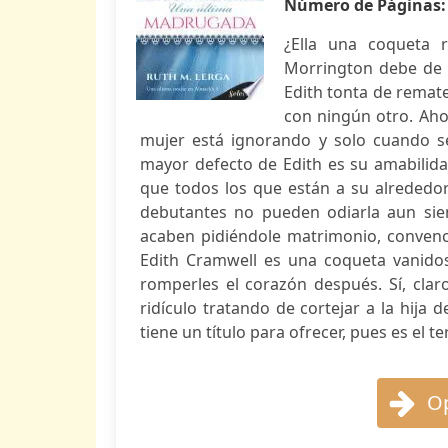
Número de Páginas
¿Ella una coqueta 
Morrington debe de se
Edith tonta de remat
con ningún otro. Aho
mujer está ignorando y solo cuando se d
mayor defecto de Edith es su amabilid
que todos los que están a su alrededor 
debutantes no pueden odiarla aun sien
acaben pidiéndole matrimonio, convenci
Edith Cramwell es una coqueta vanido
romperles el corazón después. Sí, cla
ridículo tratando de cortejar a la hij
tiene un título para ofrecer, pues es el te
Op