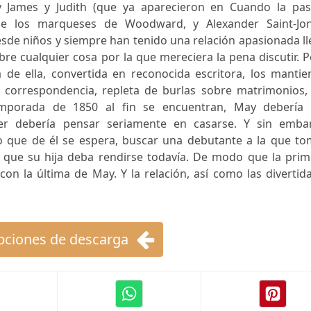
y James y Judith (que ya aparecieron en Cuando la pas
 de los marqueses de Woodward, y Alexander Saint-Jon
de niños y siempre han tenido una relación apasionada ll
re cualquier cosa por la que mereciera la pena discutir. 
a de ella, convertida en reconocida escritora, los manti
a correspondencia, repleta de burlas sobre matrimonios, 
mporada de 1850 al fin se encuentran, May debería 
er debería pensar seriamente en casarse. Y sin emba
lo que de él se espera, buscar una debutante a la que to
e que su hija deba rendirse todavía. De modo que la prim
on la última de May. Y la relación, así como las divertid
ciones de descarga