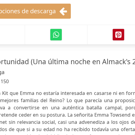
ciones de descarga
rtunidad (Una última noche en Almack's 2
ga
:
150
 a Kit que Emma no estaría interesada en casarse ni en fo
mejores familias del Reino? Lo que parecía una proposic
a va a convertirse en una auténtica batalla campal, por
retende ceder en su postura. La señorita Emma Towsend es
t sin relevancia social, casi una advenediza a los ojos d
dos de que si a su edad no ha recibido todavía una ofert