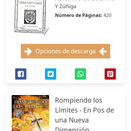
Y Zúñiga
Número de Páginas:
420
Opciones de descarga
Rompiendo los
Límites - En Pos de
una Nueva
Dimensión