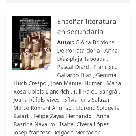
Enseñar literatura
en secundaria
Autor:
Glòria Bordons
De Porrata-doria , Anna
Díaz-plaja Taboada ,
Pascal Diard , Francisco
Gallardo Díaz , Gemma
Lluch Crespo , Joan Manuel Homar , Maria
Rosa Obiols Llandrich , Juli Palou Sangrà ,
Joana Ràfols Vives , Sílvia Rins Salazar ,
Mercè Romaní Alfonso , Llorenç Soldevila
Balart , Felipe Zayas Hernando , Anna
Bastida Navarro , Isabel Civera López ,
Josep-francesc Delgado Mercader