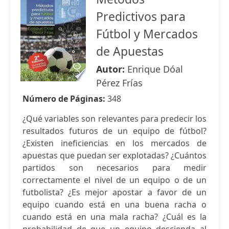
Predictivos para
Fútbol y Mercados
de Apuestas
Autor:
Enrique Dóal
Pérez Frías
Número de Páginas:
348
¿Qué variables son relevantes para predecir los
resultados futuros de un equipo de fútbol?
¿Existen ineficiencias en los mercados de
apuestas que puedan ser explotadas? ¿Cuántos
partidos son necesarios para medir
correctamente el nivel de un equipo o de un
futbolista? ¿Es mejor apostar a favor de un
equipo cuando está en una buena racha o
cuando está en una mala racha? ¿Cuál es la