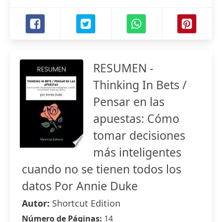
RESUMEN -
Thinking In Bets /
Pensar en las
apuestas: Cómo
tomar decisiones
más inteligentes
cuando no se tienen todos los
datos Por Annie Duke
Autor:
Shortcut Edition
Número de Páginas:
14