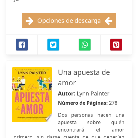
Opciones de descarga
Una apuesta de
amor
Autor:
Lynn Painter
Número de Páginas:
278
Dos personas hacen una
apuesta sobre quién
encontrará el amor
primero, sin darse cuenta de que deberían