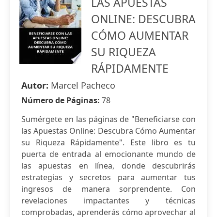
LAS APUESTAS
ONLINE: DESCUBRA
CÓMO AUMENTAR
SU RIQUEZA
RÁPIDAMENTE
Autor:
Marcel Pacheco
Número de Páginas:
78
Sumérgete en las páginas de "Beneficiarse con
las Apuestas Online: Descubra Cómo Aumentar
su Riqueza Rápidamente". Este libro es tu
puerta de entrada al emocionante mundo de
las apuestas en línea, donde descubrirás
estrategias y secretos para aumentar tus
ingresos de manera sorprendente. Con
revelaciones impactantes y técnicas
comprobadas, aprenderás cómo aprovechar al