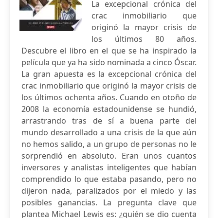
La excepcional crónica del
crac inmobiliario que
originó la mayor crisis de
los últimos 80 años.
Descubre el libro en el que se ha inspirado la
película que ya ha sido nominada a cinco Óscar.
La gran apuesta es la excepcional crónica del
crac inmobiliario que originó la mayor crisis de
los últimos ochenta años. Cuando en otoño de
2008 la economía estadounidense se hundió,
arrastrando tras de sí a buena parte del
mundo desarrollado a una crisis de la que aún
no hemos salido, a un grupo de personas no le
sorprendió en absoluto. Eran unos cuantos
inversores y analistas inteligentes que habían
comprendido lo que estaba pasando, pero no
dijeron nada, paralizados por el miedo y las
posibles ganancias. La pregunta clave que
plantea Michael Lewis es: ¿quién se dio cuenta