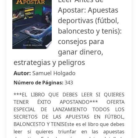
Apostar: Apuestas
deportivas (fútbol,
baloncesto y tenis):
consejos para
ganar dinero,
estrategias y peligros
Autor:
Samuel Holgado
Número de Páginas:
343
***EL LIBRO QUE DEBES LEER SI QUIERES
TENER ÉXITO APOSTANDO*** OFERTA
ESPECIAL DE LANZAMIENTO TODOS LOS
SECRETOS DE LAS APUESTAS EN FÚTBOL,
BALONCESTO Y TENISEste es el libro que debes
leer si quieres triunfar en las apuestas