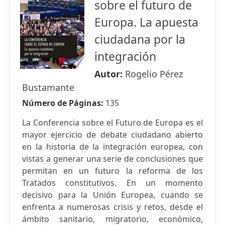
sobre el futuro de
Europa. La apuesta
ciudadana por la
integración
Autor:
Rogelio Pérez
Bustamante
Número de Páginas:
135
La Conferencia sobre el Futuro de Europa es el
mayor ejercicio de debate ciudadano abierto
en la historia de la integración europea, con
vistas a generar una serie de conclusiones que
permitan en un futuro la reforma de los
Tratados constitutivos. En un momento
decisivo para la Unión Europea, cuando se
enfrenta a numerosas crisis y retos, desde el
ámbito sanitario, migratorio, económico,