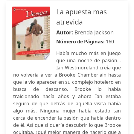
La apuesta mas
atrevida
Autor:
Brenda Jackson
Número de Páginas:
160
Había mucho más en juego
que una noche de pasión...
Ian Westmoreland creía que
no volvería a ver a Brooke Chamberlain hasta
que la vio aparecer en su complejo hotelero en
busca de descanso. Brooke lo había
traicionado hacía años y ahora Ian estaba
seguro de que detrás de aquella visita había
algo más. Ninguna mujer había estado tan
cerca de encender la pasión que había dentro
de él. Así que si quería descubrir lo que Brooke
ocultaba, ¿qué mejor manera de hacerlo que a