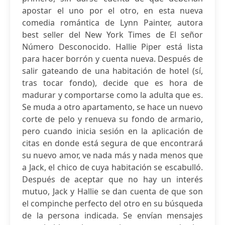
apostar el uno por el otro, en esta nueva
comedia romántica de Lynn Painter, autora
best seller del New York Times de El señor
Número Desconocido. Hallie Piper está lista
para hacer borrón y cuenta nueva. Después de
salir gateando de una habitación de hotel (sí,
tras tocar fondo), decide que es hora de
madurar y comportarse como la adulta que es.
Se muda a otro apartamento, se hace un nuevo
corte de pelo y renueva su fondo de armario,
pero cuando inicia sesión en la aplicación de
citas en donde está segura de que encontrará
su nuevo amor, ve nada más y nada menos que
a Jack, el chico de cuya habitación se escabulló.
Después de aceptar que no hay un interés
mutuo, Jack y Hallie se dan cuenta de que son
el compinche perfecto del otro en su búsqueda
de la persona indicada. Se envían mensajes