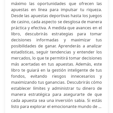
máximo las oportunidades que ofrecen las
apuestas en línea para impulsar tu riqueza.
Desde las apuestas deportivas hasta los juegos
de casino, cada aspecto se desglosa de manera
práctica y efectiva. A medida que avances en el
libro, descubrirás estrategias para tomar
decisiones informadas y maximizar tus
posibilidades de ganar. Aprenderás a analizar
estadísticas, seguir tendencias y entender los
mercados, lo que te permitirá tomar decisiones
más acertadas en tus apuestas. Además, este
libro te guiará en la gestión inteligente de tus
fondos, evitando riesgos innecesarios y
maximizando tus ganancias. Descubrirás cómo
establecer límites y administrar tu dinero de
manera estratégica para asegurarte de que
cada apuesta sea una inversión sabia. Si estás
listo para explorar el emocionante mundo de ...