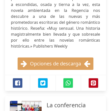
a escondidas, osada y tierna a la vez, esta
novela ambientada en la Regencia nos
descubre a una de las nuevas y más
prometedoras escritoras del género romántico
histórico. Reseña: «Muy sensual. Una historia
magistralmente bien llevada y que sobresale
por ello entre las novelas románticas
históricas.» Publishers Weekly
Opciones de descarga
La conferencia