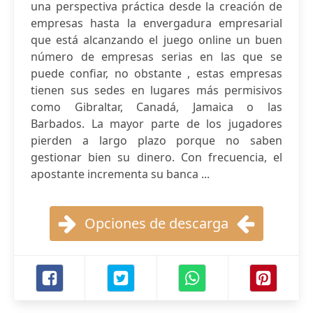
una perspectiva práctica desde la creación de
empresas hasta la envergadura empresarial
que está alcanzando el juego online un buen
número de empresas serias en las que se
puede confiar, no obstante , estas empresas
tienen sus sedes en lugares más permisivos
como Gibraltar, Canadá, Jamaica o las
Barbados. La mayor parte de los jugadores
pierden a largo plazo porque no saben
gestionar bien su dinero. Con frecuencia, el
apostante incrementa su banca ...
Opciones de descarga