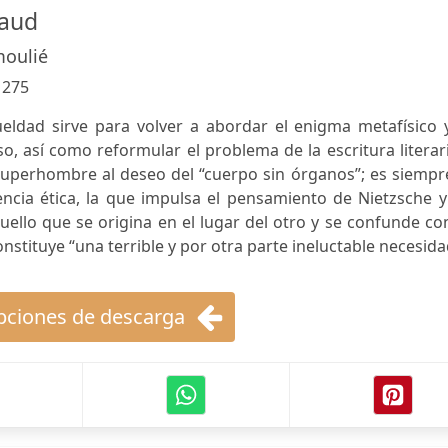
taud
moulié
:
275
ueldad sirve para volver a abordar el enigma metafísico 
oso, así como reformular el problema de la escritura literar
 superhombre al deseo del “cuerpo sin órganos”; es siempr
ncia ética, la que impulsa el pensamiento de Nietzsche y
llo que se origina en el lugar del otro y se confunde co
nstituye “una terrible y por otra parte ineluctable necesida
ciones de descarga