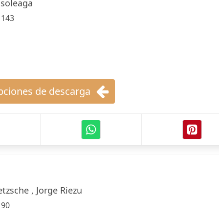
nsoleaga
:
143
ciones de descarga
etzsche , Jorge Riezu
:
90