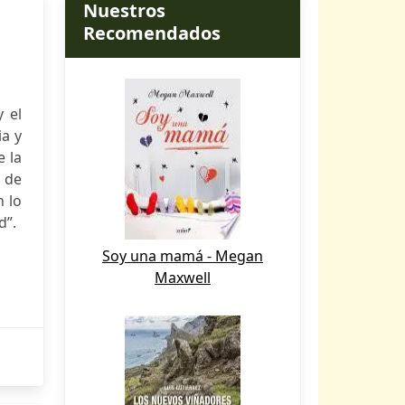
Nuestros
Recomendados
y el
ia y
e la
 de
n lo
d”.
Soy una mamá - Megan
Maxwell