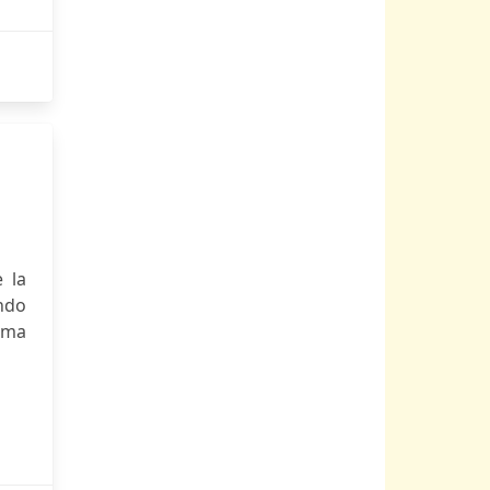
 la
endo
rma