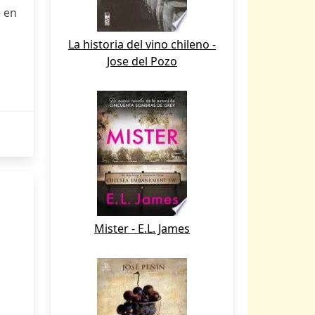
e en
La historia del vino chileno -
Jose del Pozo
Mister - E.L. James