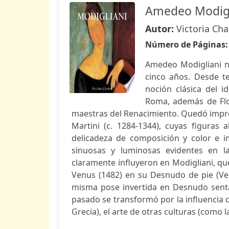
Amedeo Modigl
Autor:
Victoria Cha
Número de Páginas
Amedeo Modigliani na
cinco años. Desde t
noción clásica del i
Roma, además de Flo
maestras del Renacimiento. Quedó impres
Martini (c. 1284-1344), cuyas figuras
delicadeza de composición y color e im
sinuosas y luminosas evidentes en la
claramente influyeron en Modigliani, que 
Venus (1482) en su Desnudo de pie (Venu
misma pose invertida en Desnudo sentad
pasado se transformó por la influencia de
Grecia), el arte de otras culturas (como la