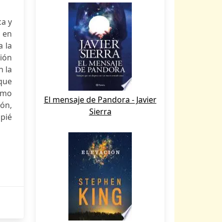
ca y
s en
 la
ción
n la
que
como
El mensaje de Pandora - Javier
ión,
Sierra
apié