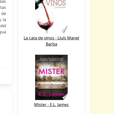
eas
tas
o de
y la
del
igua
La cata de vinos - Lluís Manel
Barba
Mister - E.L. James