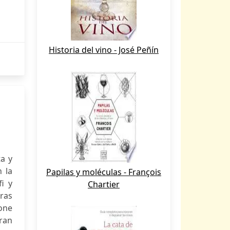
Historia del vino - José Peñín
ta y
 la
Papilas y moléculas - François
fi y
Chartier
ras
mone
ran