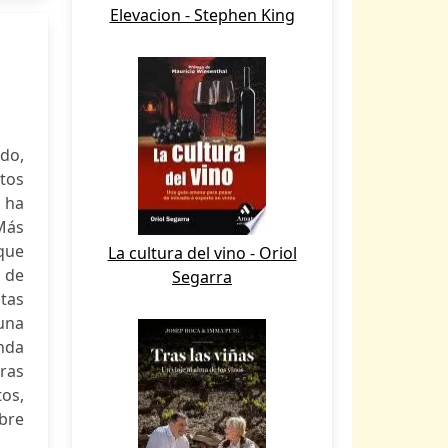
Elevacion - Stephen King
odo,
atos
 ha
Más
 que
La cultura del vino - Oriol
s de
Segarra
stas
una
nda
bras
os,
obre