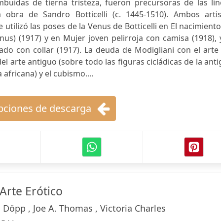
buidas de tierna tristeza, fueron precursoras de las lín
 obra de Sandro Botticelli (c. 1445-1510). Ambos artis
utilizó las poses de la Venus de Botticelli en El nacimient
s) (1917) y en Mujer joven pelirroja con camisa (1918), 
o con collar (1917). La deuda de Modigliani con el arte 
l arte antiguo (sobre todo las figuras cicládicas de la ant
 africana) y el cubismo....
ciones de descarga
Arte Erótico
 Döpp , Joe A. Thomas , Victoria Charles