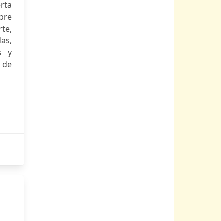
erta
obre
rte,
das,
s y
 de