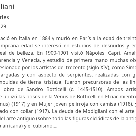
iani
rles
:
29
ció en Italia en 1884 y murió en París a la edad de trein
emprana edad se interesó en estudios de desnudos y en
deal de belleza. En 1900-1901 visitó Nápoles, Capri, Amal
rencia y Venecia, y estudió de primera mano muchas ob
ionado por los artistas del trecento (siglo XIV), como Si
 alargadas y con aspecto de serpientes, realizadas con g
buidas de tierna tristeza, fueron precursoras de las lín
 obra de Sandro Botticelli (c. 1445-1510). Ambos artis
utilizó las poses de la Venus de Botticelli en El nacimient
s) (1917) y en Mujer joven pelirroja con camisa (1918), 
o con collar (1917). La deuda de Modigliani con el arte 
l arte antiguo (sobre todo las figuras cicládicas de la ant
 africana) y el cubismo....