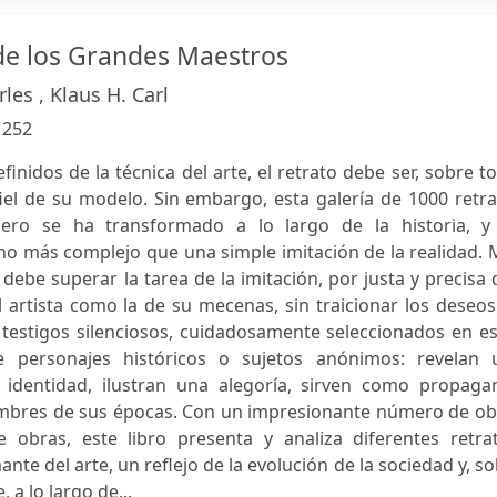
de los Grandes Maestros
rles , Klaus H. Carl
:
252
inidos de la técnica del arte, el retrato debe ser, sobre t
iel de su modelo. Sin embargo, esta galería de 1000 retr
nero se ha transformado a lo largo de la historia, y
 más complejo que una simple imitación de la realidad. 
to debe superar la tarea de la imitación, por justa y precisa
el artista como la de su mecenas, sin traicionar los deseo
 testigos silenciosos, cuidadosamente seleccionados en e
 personajes históricos o sujetos anónimos: revelan 
identidad, ilustran una alegoría, sirven como propaga
stumbres de sus épocas. Con un impresionante número de o
 obras, este libro presenta y analiza diferentes retrat
ante del arte, un reflejo de la evolución de la sociedad y, s
 a lo largo de...