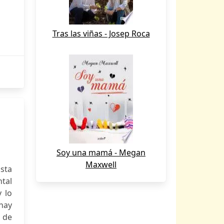
Tras las viñas - Josep Roca
Soy una mamá - Megan
Maxwell
sta
tal
 lo
hay
s de