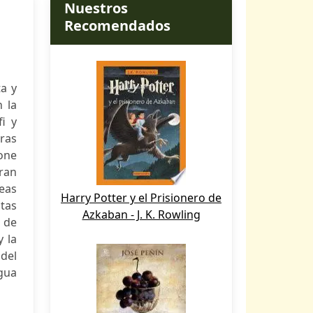
Nuestros
Recomendados
ta y
 la
fi y
ras
mone
ran
eas
Harry Potter y el Prisionero de
tas
Azkaban - J. K. Rowling
o de
y la
del
igua