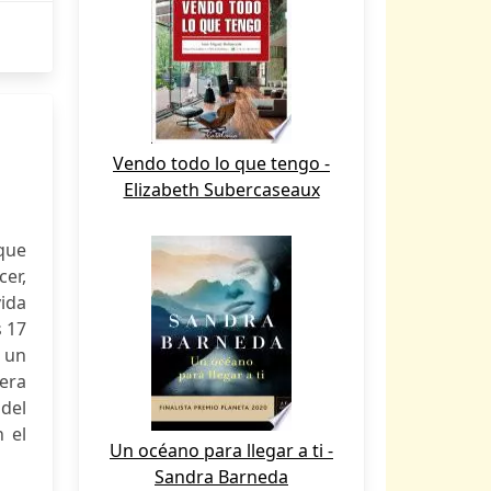
Vendo todo lo que tengo -
Elizabeth Subercaseaux
que
cer,
ida
s 17
 un
mera
 del
 el
Un océano para llegar a ti -
Sandra Barneda