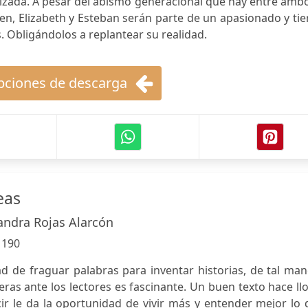
zada. A pesar del abismo generacional que hay entre ambo
en, Elizabeth y Esteban serán parte de un apasionado y ti
. Obligándolos a replantear su realidad.
ciones de descarga
eas
andra Rojas Alarcón
:
190
ad de fraguar palabras para inventar historias, de tal ma
as ante los lectores es fascinante. Un buen texto hace ll
decir le da la oportunidad de vivir más y entender mejor lo