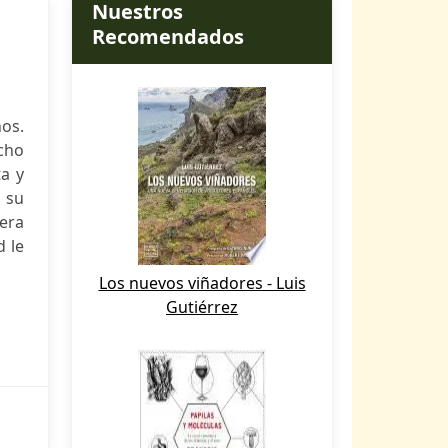
Nuestros
Recomendados
ños.
cho
a y
 su
era
d le
Los nuevos viñadores - Luis
Gutiérrez