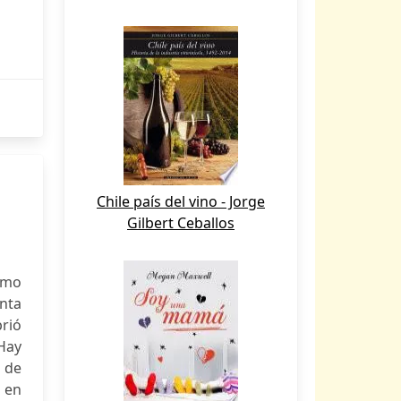
Chile país del vino - Jorge
Gilbert Ceballos
omo
enta
brió
 Hay
n de
o en