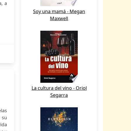
a, a
Soy una mamá - Megan
Maxwell
La cultura del vino - Oriol
Segarra
las
r su
ida