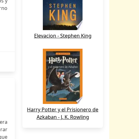
s y
erno
Elevacion - Stephen King
Harry Potter y el Prisionero de
Azkaban - J. K. Rowling
nera
orar
 que