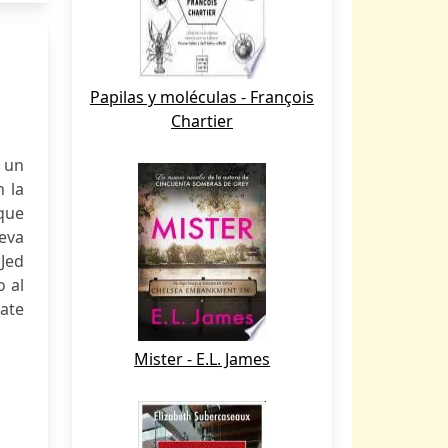
Papilas y moléculas - François
Chartier
 un
 la
que
eva
 Jed
o al
ate
Mister - E.L. James