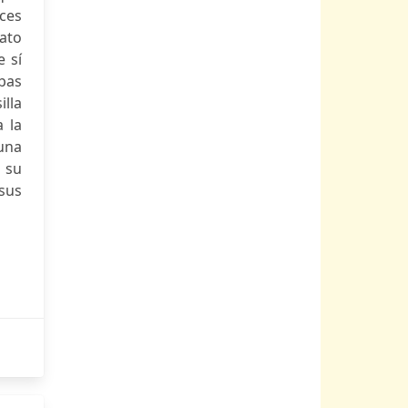
íces
lato
e sí
bas
illa
 la
 una
 su
sus