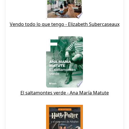
Vendo todo lo que tengo - Elizabeth Subercaseaux
El saltamontes verde - Ana María Matute