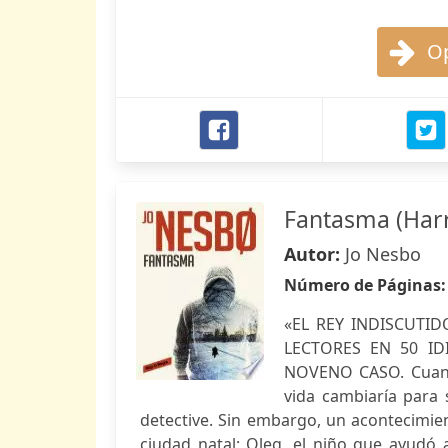
Op
Fantasma (Harr
Autor:
Jo Nesbo
Número de Páginas
«EL REY INDISCUTID
LECTORES EN 50 ID
NOVENO CASO. Cuand
vida cambiaría para
detective. Sin embargo, un acontecimie
ciudad natal: Oleg, el niño que ayudó 