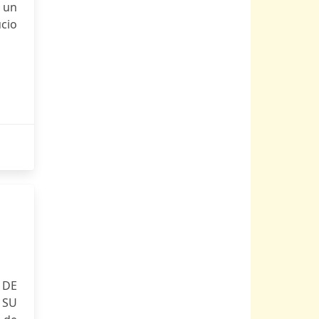
r un
ucio
 DE
 SU