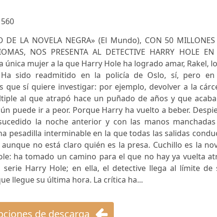
:
560
O DE LA NOVELA NEGRA» (El Mundo), CON 50 MILLONES
IOMAS, NOS PRESENTA AL DETECTIVE HARRY HOLE EN
nica mujer a la que Harry Hole ha logrado amar, Rakel, l
Ha sido readmitido en la policía de Oslo, sí, pero en
 que sí quiere investigar: por ejemplo, devolver a la cárc
últiple al que atrapó hace un puñado de años y que acaba
n puede ir a peor. Porque Harry ha vuelto a beber. Despi
sucedido la noche anterior y con las manos manchadas
na pesadilla interminable en la que todas las salidas cond
 aunque no está claro quién es la presa. Cuchillo es la no
le: ha tomado un camino para el que no hay ya vuelta atr
serie Harry Hole; en ella, el detective llega al límite de
e llegue su última hora. La crítica ha...
ciones de descarga