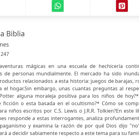
a Biblia
anes
:
247
aventuras mágicas en una escuela de hechicería conti
es de personas mundialmente. El mercado ha sido inund
oductos relacionados a esta historia: juegos de barajas, 
a el hogar.Sin embargo, unas cuantas preguntas al respe
otter alguna moraleja positiva para los niños de hoy?*
e ficción o esta basada en el ocultismo?* Cómo se comp
ra niños escritos por C.S. Lewis o J.R.R. Tolkien?En este l
nes responde a estas interrogantes, analiza profundament
 paganismo y examina la razón de por qué Dios dijo "no"
dará a decidir sabiamente respecto a este tema para su famil