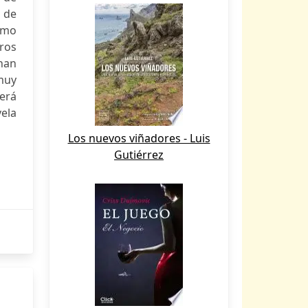
 de
omo
ros
han
muy
erá
vela
Los nuevos viñadores - Luis
Gutiérrez