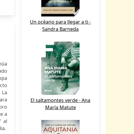
Un océano para llegar a ti -
Sandra Barneda
núa
ado
ropa
cto
 La
ara
El saltamontes verde - Ana
ibro
María Matute
e a
 al
ia.