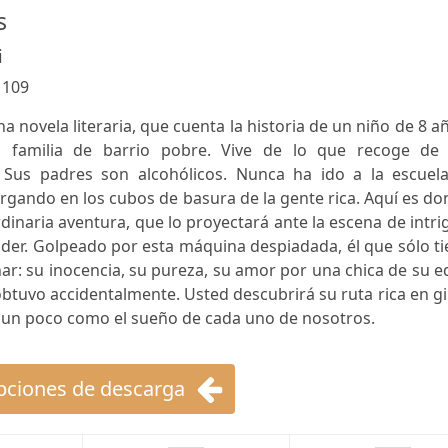
s
i
:
109
a novela literaria, que cuenta la historia de un niño de 8 a
a familia de barrio pobre. Vive de lo que recoge de 
. Sus padres son alcohólicos. Nunca ha ido a la escuela
gando en los cubos de basura de la gente rica. Aquí es d
dinaria aventura, que lo proyectará ante la escena de intri
der. Golpeado por esta máquina despiadada, él que sólo t
har: su inocencia, su pureza, su amor por una chica de su 
tuvo accidentalmente. Usted descubrirá su ruta rica en g
es un poco como el sueño de cada uno de nosotros.
ciones de descarga