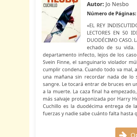
Autor:
Jo Nesbo
Número de Páginas
«EL REY INDISCUTID
LECTORES EN 50 ID
DUODÉCIMO CASO. La ú
echado de su vida. 
departamento infecto, lejos de los casos
Svein Finne, el sanguinario violador m
cumplir condena. Cuando todo va mal, aú
una mañana sin recordar nada de lo 
sangre. Le tocará entrar de bruces en u
a la muerte. La caza final ha empezado,
más salvaje protagonizada por Harry Ho
Cuchillo es la duodécima entrega de la 
fuerzas y nadie sabe cuánto falta hasta qu
Op