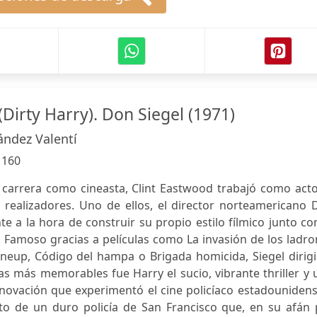
 (Dirty Harry). Don Siegel (1971)
ndez Valentí
:
160
 carrera como cineasta, Clint Eastwood trabajó como acto
 realizadores. Uno de ellos, el director norteamericano 
nte a la hora de construir su propio estilo fílmico junto co
. Famoso gracias a películas como La invasión de los ladr
ineup, Código del hampa o Brigada homicida, Siegel dirig
s más memorables fue Harry el sucio, vibrante thriller y
 renovación que experimentó el cine policíaco estadouniden
rato de un duro policía de San Francisco que, en su afán