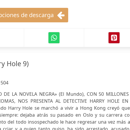
ciones de descarga
y Hole 9)
:
504
O DE LA NOVELA NEGRA» (El Mundo), CON 50 MILLONES
IOMAS, NOS PRESENTA AL DETECTIVE HARRY HOLE EN
o Harry Hole se marchó a vivir a Hong Kong creyó que
 siempre: dejaba atrás su pasado en Oslo y su carrera c
nto del todo insospechado le hace regresar una vez más a
a criar y a quien tanto quiso, ha sido arrestado, acusad