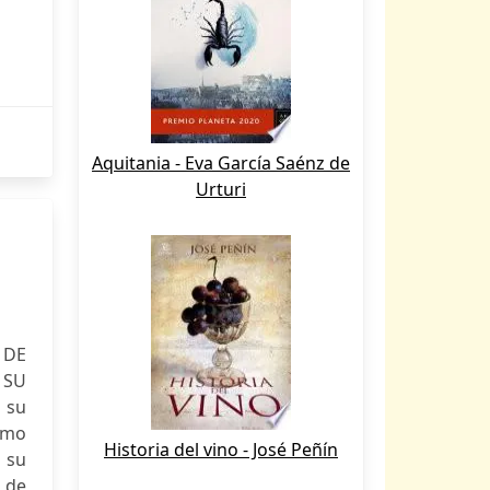
Aquitania - Eva García Saénz de
Urturi
 DE
 SU
 su
omo
Historia del vino - José Peñín
 su
o de