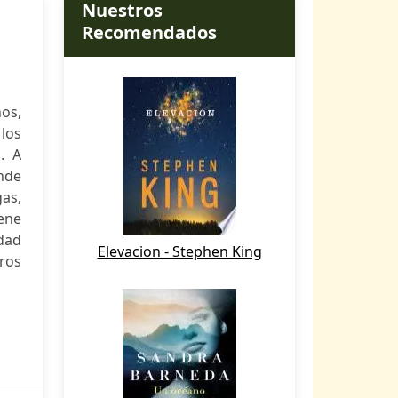
Nuestros
Recomendados
ños,
los
. A
onde
gas,
iene
edad
Elevacion - Stephen King
iros