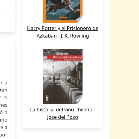
Harry Potter y el Prisionero de
Azkaban - J. K. Rowling
r a
Don
n el
ones
La historia del vino chileno -
ió a
Jose del Pozo
 uno
se a
 por