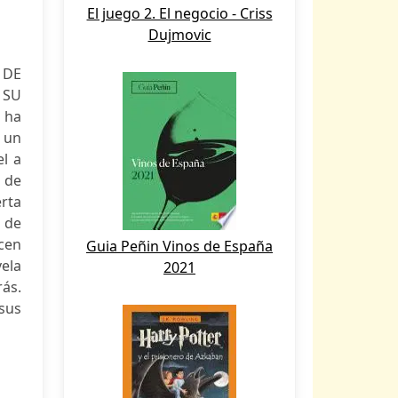
El juego 2. El negocio - Criss
Dujmovic
 DE
 SU
o ha
 un
el a
 de
erta
 de
ucen
Guia Peñin Vinos de España
vela
2021
ás.
 sus