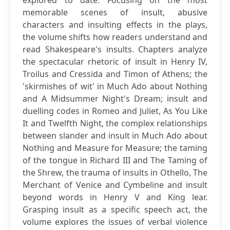
explored to date. Focusing on the most
memorable scenes of insult, abusive
characters and insulting effects in the plays,
the volume shifts how readers understand and
read Shakespeare's insults. Chapters analyze
the spectacular rhetoric of insult in Henry IV,
Troilus and Cressida and Timon of Athens; the
'skirmishes of wit' in Much Ado about Nothing
and A Midsummer Night's Dream; insult and
duelling codes in Romeo and Juliet, As You Like
It and Twelfth Night, the complex relationships
between slander and insult in Much Ado about
Nothing and Measure for Measure; the taming
of the tongue in Richard III and The Taming of
the Shrew, the trauma of insults in Othello, The
Merchant of Venice and Cymbeline and insult
beyond words in Henry V and King lear.
Grasping insult as a specific speech act, the
volume explores the issues of verbal violence