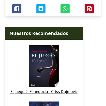
Nuestros Recomendados
El juego 2. El negocio - Criss Dujmovic