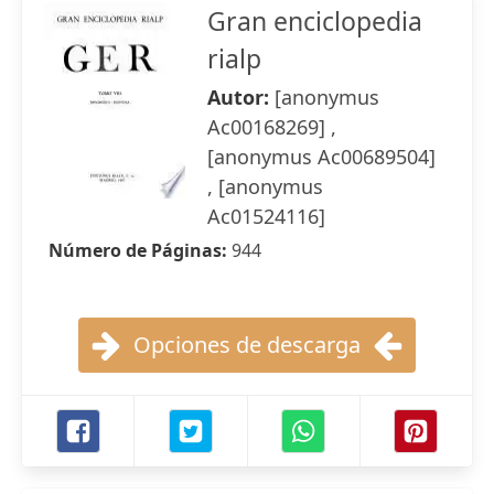
Gran enciclopedia
rialp
Autor:
[anonymus
Ac00168269] ,
[anonymus Ac00689504]
, [anonymus
Ac01524116]
Número de Páginas:
944
Opciones de descarga