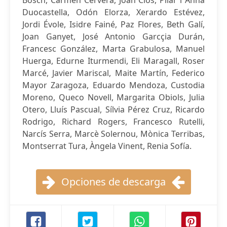
Bosch, Carmen Cervera, Joan Clos, Pilar i Anna
Duocastella, Odón Elorza, Xerardo Estévez,
Jordi Évole, Isidre Fainé, Paz Flores, Beth Galí,
Joan Ganyet, José Antonio Garcçia Durán,
Francesc González, Marta Grabulosa, Manuel
Huerga, Edurne Iturmendi, Eli Maragall, Roser
Marcé, Javier Mariscal, Maite Martín, Federico
Mayor Zaragoza, Eduardo Mendoza, Custodia
Moreno, Queco Novell, Margarita Obiols, Julia
Otero, Lluís Pascual, Sílvia Pérez Cruz, Ricardo
Rodrigo, Richard Rogers, Francesco Rutelli,
Narcís Serra, Marcè Solernou, Mònica Terribas,
Montserrat Tura, Àngela Vinent, Renia Sofía.
Opciones de descarga