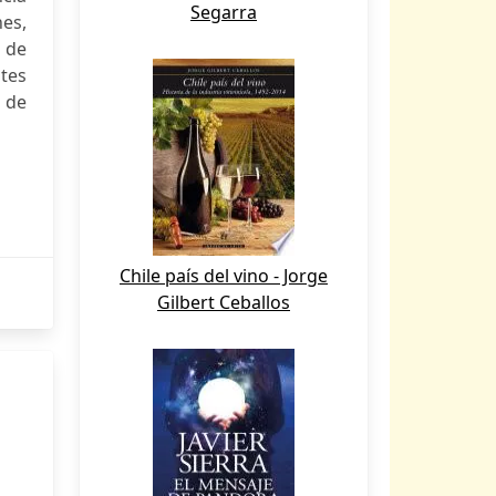
Segarra
nes,
 de
ites
 de
Chile país del vino - Jorge
Gilbert Ceballos