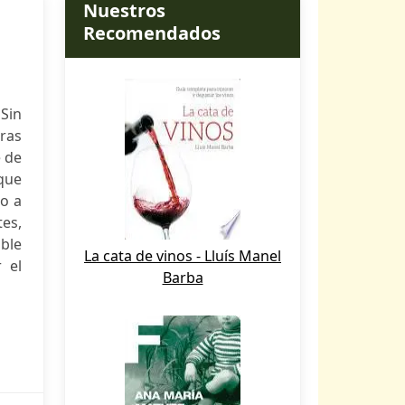
Nuestros
Recomendados
Sin
ras
e de
 que
do a
tes,
able
La cata de vinos - Lluís Manel
 el
Barba