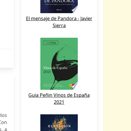
El mensaje de Pandora - Javier
Sierra
Guia Peñin Vinos de España
2021
llos
Con
, a