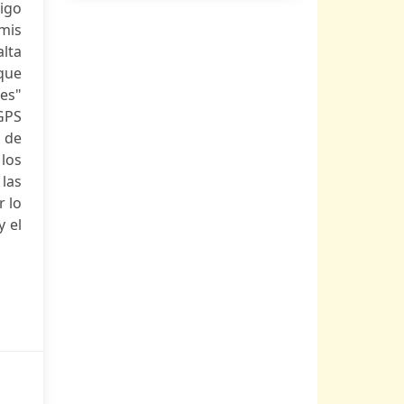
igo
mis
lta
 que
tes"
GPS
 de
 los
 las
r lo
y el