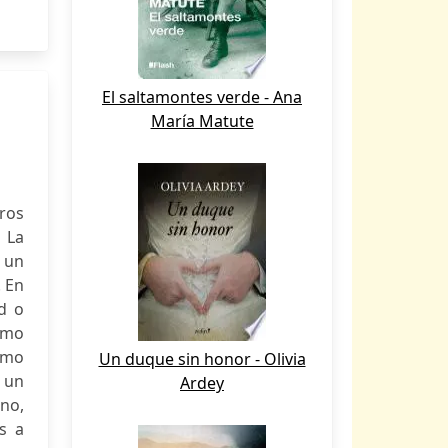
El saltamontes verde - Ana
María Matute
tros
 La
 un
. En
d o
ómo
ómo
Un duque sin honor - Olivia
 un
Ardey
no,
s a