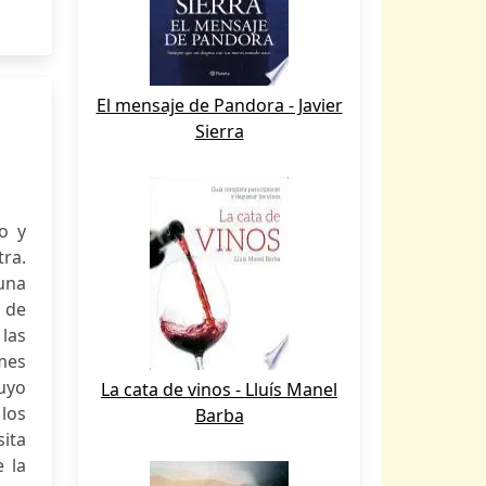
El mensaje de Pandora - Javier
Sierra
o y
ra.
una
z de
 las
umes
cuyo
La cata de vinos - Lluís Manel
los
Barba
sita
 la