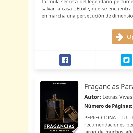
fórmula secreta del legendario perfum
salvar la casa L'Etoile, que se encuent
en marcha una persecución de dimension
Op
Fragancias Pa
Autor:
Letras Viva
Número de Páginas
PERFECCIONA TU E
recomendaciones pers
largo de muchos años