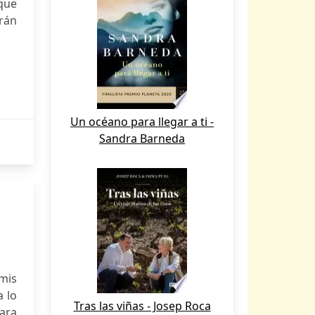
que
drán
Un océano para llegar a ti -
Sandra Barneda
mis
 lo
Tras las viñas - Josep Roca
ara