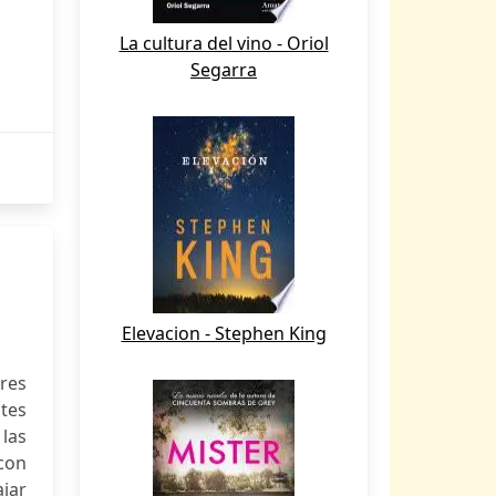
La cultura del vino - Oriol
Segarra
Elevacion - Stephen King
res
ntes
 las
con
ajar