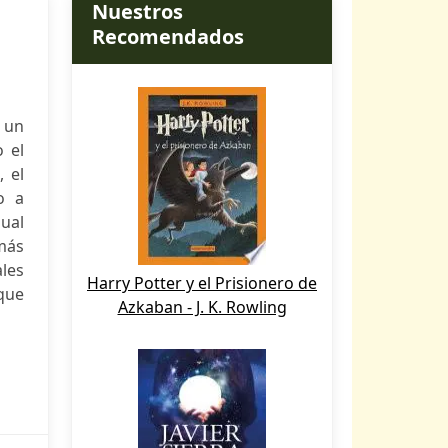
Nuestros
Recomendados
 un
o el
 el
o a
ual
más
ales
Harry Potter y el Prisionero de
que
Azkaban - J. K. Rowling