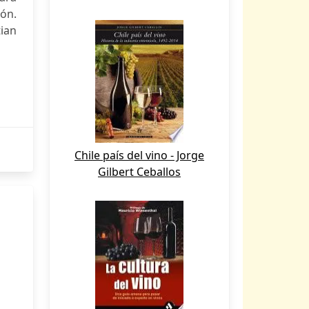
ón.
tian
Chile país del vino - Jorge
Gilbert Ceballos