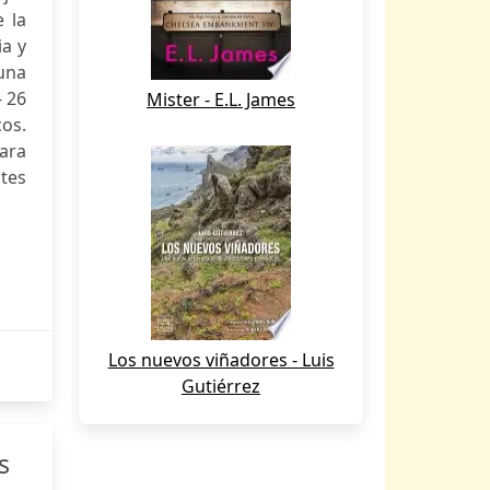
e la
a y
una
- 26
Mister - E.L. James
cos.
para
tes
Los nuevos viñadores - Luis
Gutiérrez
s