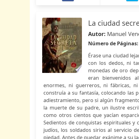
La ciudad secr
Autor:
Manuel Ven
Número de Páginas
Érase una ciudad leja
con los dedos, ni t
monedas de oro depo
eran bienvenidos al
enormes, ni guerreros, ni fábricas, n
construía a su fantasía, colocando las
adiestramiento, pero si algún fragmento 
la muerte de su padre, un ilustre esc
como otros cientos que yacían esparci
Sedientos de conquistas espirituales y 
judíos, los soldados sirios al servici
piedad. Antes de quedar exánime a su l