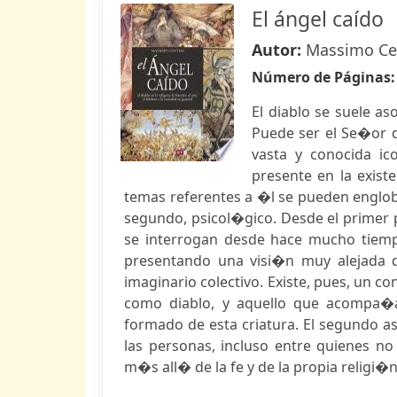
El ángel caído
Autor:
Massimo Ce
Número de Páginas
El diablo se suele as
Puede ser el Se�or d
vasta y conocida i
presente en la exist
temas referentes a �l se pueden englob
segundo, psicol�gico. Desde el primer p
se interrogan desde hace mucho tiempo
presentando una visi�n muy alejada d
imaginario colectivo. Existe, pues, un co
como diablo, y aquello que acompa�
formado de esta criatura. El segundo a
las personas, incluso entre quienes n
m�s all� de la fe y de la propia religi�n.