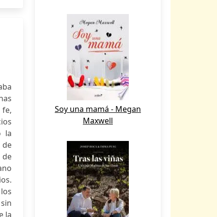
paba
has
Soy una mamá - Megan
fe,
Maxwell
ios
 la
o de
o de
ano
os.
 los
 sin
e la