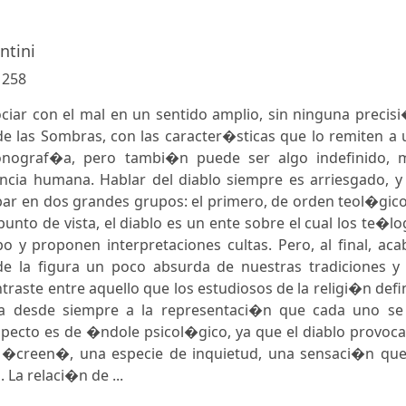
ntini
:
258
ociar con el mal en un sentido amplio, sin ninguna precis
e las Sombras, con las caracter�sticas que lo remiten a 
conograf�a, pero tambi�n puede ser algo indefinido, 
encia humana. Hablar del diablo siempre es arriesgado, y
ar en dos grandes grupos: el primero, de orden teol�gico
unto de vista, el diablo es un ente sobre el cual los te�l
 y proponen interpretaciones cultas. Pero, al final, aca
e la figura un poco absurda de nuestras tradiciones y 
ntraste entre aquello que los estudiosos de la religi�n def
a desde siempre a la representaci�n que cada uno se
specto es de �ndole psicol�gico, ya que el diablo provoc
o �creen�, una especie de inquietud, una sensaci�n que
 La relaci�n de ...