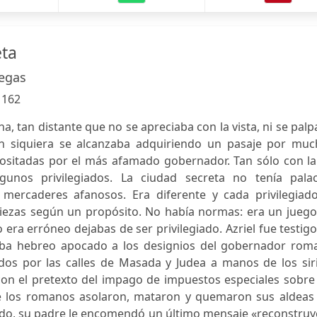
eta
egas
:
162
na, tan distante que no se apreciaba con la vista, ni se pal
an siquiera se alcanzaba adquiriendo un pasaje por muc
sitadas por el más afamado gobernador. Tan sólo con la 
gunos privilegiados. La ciudad secreta no tenía palac
i mercaderes afanosos. Era diferente y cada privilegiado
 piezas según un propósito. No había normas: era un jueg
era erróneo dejabas de ser privilegiado. Azriel fue testig
riba hebreo apocado a los designios del gobernador rom
dos por las calles de Masada y Judea a manos de los siri
con el pretexto del impago de impuestos especiales sobre
o de los romanos asolaron, mataron y quemaron sus aldeas
ado, su padre le encomendó un último mensaje «reconstruy