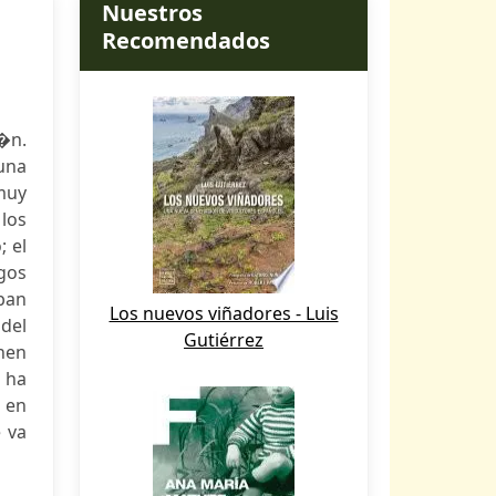
Nuestros
Recomendados
i�n.
una
muy
 los
; el
ogos
ban
Los nuevos viñadores - Luis
del
Gutiérrez
inen
 ha
a en
 va