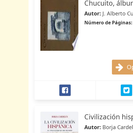
Chucuito, álbum
Autor:
J. Alberto C
Número de Páginas
Op
Civilización hi
Autor:
Borja Carde