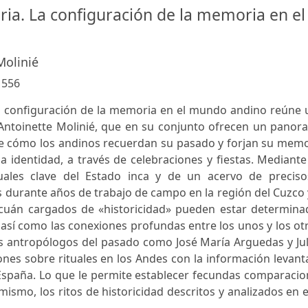
storia. La configuración de la memoria en el
Molinié
:
556
. La configuración de la memoria en el mundo andino reúne
 Antoinette Molinié, que en su conjunto ofrecen un panor
de cómo los andinos recuerdan su pasado y forjan su memo
ma identidad, a través de celebraciones y fiestas. Mediant
tuales clave del Estado inca y de un acervo de preciso
durante años de trabajo de campo en la región del Cuzco 
ia cuán cargados de «historicidad» pueden estar determin
 así como las conexiones profundas entre los unos y los ot
s antropólogos del pasado como José María Arguedas y Jul
iones sobre rituales en los Andes con la información levan
 España. Lo que le permite establecer fecundas comparaci
simismo, los ritos de historicidad descritos y analizados en 