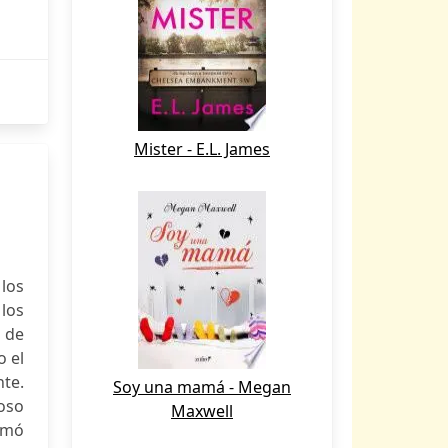
Mister - E.L. James
los
 los
 de
o el
nte.
Soy una mamá - Megan
oso
Maxwell
amó