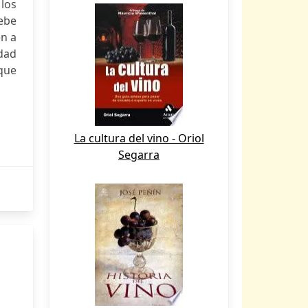
los
ebe
én a
dad
 que
La cultura del vino - Oriol
Segarra