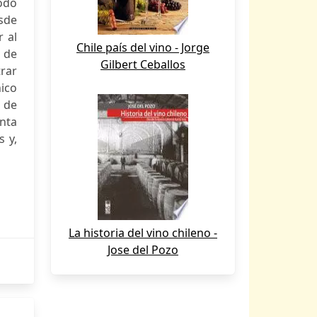
modo
sde
r al
Chile país del vino - Jorge
 de
Gilbert Ceballos
trar
nico
 de
nta
s y,
La historia del vino chileno -
Jose del Pozo