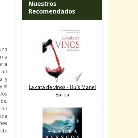
Nuestros
Recomendados
 una
ama
ria
e un
s y
y el
La cata de vinos - Lluís Manel
ados
Barba
ros.
ian
tada
ones
este