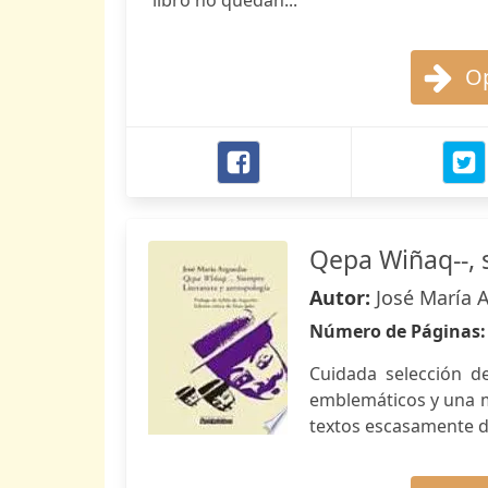
libro no quedan...
Op
Qepa Wiñaq--, 
Autor:
José María 
Número de Páginas
Cuidada selección d
emblemáticos y una m
textos escasamente d