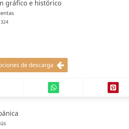
 gráfico e histórico
uentas
:
324
ciones de descarga
spánica
lús