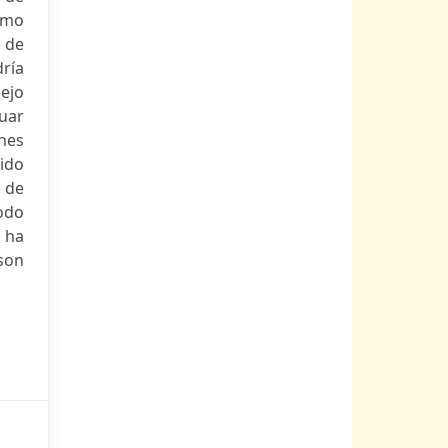
rmo
 de
dría
lejo
tuar
ones
rido
6 de
Todo
 ha
 son