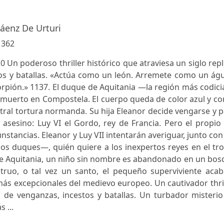
Sáenz De Urturi
:
362
Un poderoso thriller histórico que atraviesa un siglo rep
os y batallas. «Actúa como un león. Arremete como un águ
rpión.» 1137. El duque de Aquitania —la región más codic
muerto en Compostela. El cuerpo queda de color azul y co
tral tortura normanda. Su hija Eleanor decide vengarse y 
u asesino: Luy VI el Gordo, rey de Francia. Pero el propio
stancias. Eleanor y Luy VII intentarán averiguar, junto con
os duques—, quién quiere a los inexpertos reyes en el tr
de Aquitania, un niño sin nombre es abandonado en un bos
ruo, o tal vez un santo, el pequeño superviviente acab
ás excepcionales del medievo europeo. Un cautivador thri
o de venganzas, incestos y batallas. Un turbador misteri
 ...