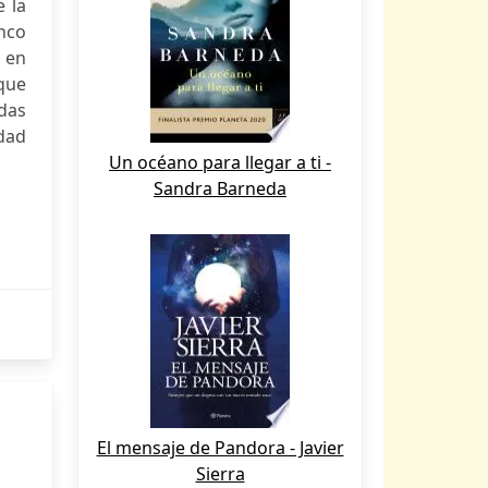
e la
nco
 en
que
idas
udad
Un océano para llegar a ti -
Sandra Barneda
El mensaje de Pandora - Javier
Sierra