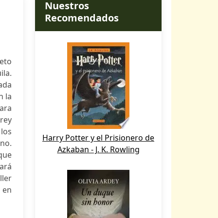
Nuestros
Recomendados
leto
ila.
iada
n la
para
 rey
 los
Harry Potter y el Prisionero de
ono.
Azkaban - J. K. Rowling
que
ará
ller
o en