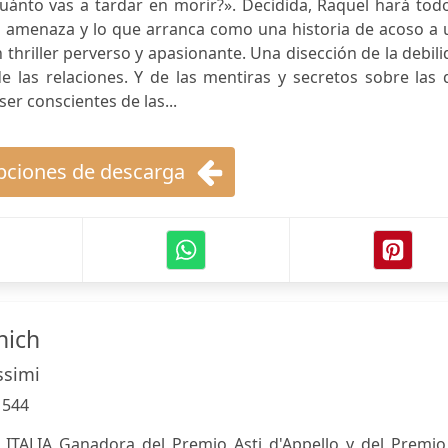
uánto vas a tardar en morir?». Decidida, Raquel hará tod
a amenaza y lo que arranca como una historia de acoso a 
thriller perverso y apasionante. Una disección de la debil
e las relaciones. Y de las mentiras y secretos sobre las
er conscientes de las...
ciones de descarga
nich
ssimi
:
544
ITALIA Ganadora del Premio Asti d'Appello y del Premio