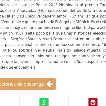
 Negra de Livre de Poche 2012 Nominada al premio To
as Casas Ahorcadas ¿Qué se esconde detrás de la muerte
 de Hitler y su único verdadero amor? «Un thriller que po
Il Venerdì «Me gustó mucho de El ángel de Múnich. Es el ref
los personajes en un momento sin ninguna libertad para ac
Múnich, 1931. Falta poco para que unas históricas elecci
arios Siegfried Sauer y Mutti Forster se enfrentan al abur
la policía criminal les avisa de un suceso en el número 1
 Hitler. Su sobrina, Geli Raubal, ha sido hallada muerta. 
 está convencido. Algunos testigos se contradicen y
ro que la joven siempre llevaba al cuello. Sus sospechas
de que encuentre al...
ciones de descarga