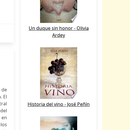
Un duque sin honor - Olivia
Ardey
e de
 El
ral
Historia del vino - José Peñín
 del
 en
—los