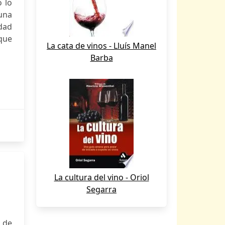
o lo
una
idad
 que
La cata de vinos - Lluís Manel
Barba
La cultura del vino - Oriol
Segarra
 de