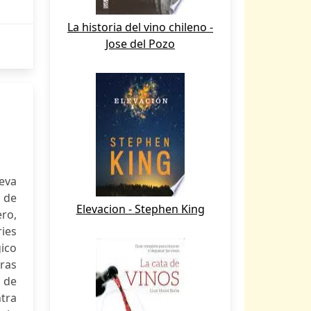
La historia del vino chileno -
Jose del Pozo
eva
 de
Elevacion - Stephen King
ero,
ries
ico
oras
 de
ntra