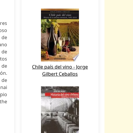
ores
oso
s de
ano
 de
tos
r de
Chile país del vino - Jorge
rón.
Gilbert Ceballos
o de
Unai
pio
 the