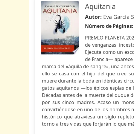
Aquitania
Autor:
Eva García 
Número de Páginas
PREMIO PLANETA 2020 
de venganzas, incest
Ejecuta como un esco
de Francia— aparece 
marca del «águila de sangre», una ances
ello se casa con el hijo del que cree s
muere durante la boda en idénticas circun
gatos aquitanos —los épicos espías de l
Décadas antes de la muerte del duque 
por sus cinco madres. Acaso un monst
convirtiéndose en uno de los hombres m
histórico que atraviesa un siglo replet
torno a tres vidas que forjarán lo que más