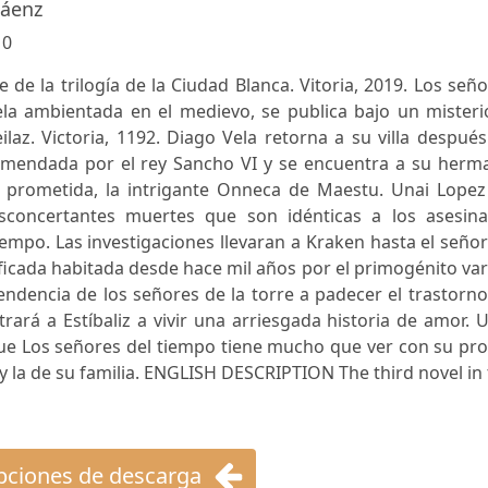
Sáenz
:
0
 de la trilogía de la Ciudad Blanca. Vitoria, 2019. Los señ
la ambientada en el medievo, se publica bajo un misteri
laz. Victoria, 1192. Diago Vela retorna a su villa despué
omendada por el rey Sancho VI y se encuentra a su herm
prometida, la intrigante Onneca de Maestu. Unai Lopez
sconcertantes muertes que son idénticas a los asesina
iempo. Las investigaciones llevaran a Kraken hasta el seño
ificada habitada desde hace mil años por el primogénito va
tendencia de los señores de la torre a padecer el trastorn
trará a Estíbaliz a vivir una arriesgada historia de amor. 
ue Los señores del tiempo tiene mucho que ver con su pro
y la de su familia. ENGLISH DESCRIPTION The third novel in
ciones de descarga