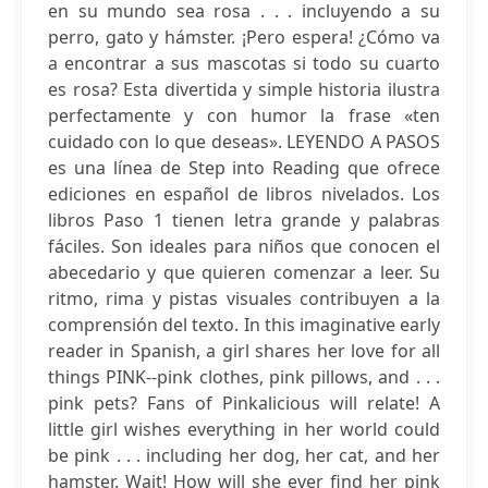
en su mundo sea rosa . . . incluyendo a su
perro, gato y hámster. ¡Pero espera! ¿Cómo va
a encontrar a sus mascotas si todo su cuarto
es rosa? Esta divertida y simple historia ilustra
perfectamente y con humor la frase «ten
cuidado con lo que deseas». LEYENDO A PASOS
es una línea de Step into Reading que ofrece
ediciones en español de libros nivelados. Los
libros Paso 1 tienen letra grande y palabras
fáciles. Son ideales para niños que conocen el
abecedario y que quieren comenzar a leer. Su
ritmo, rima y pistas visuales contribuyen a la
comprensión del texto. In this imaginative early
reader in Spanish, a girl shares her love for all
things PINK--pink clothes, pink pillows, and . . .
pink pets? Fans of Pinkalicious will relate! A
little girl wishes everything in her world could
be pink . . . including her dog, her cat, and her
hamster. Wait! How will she ever find her pink