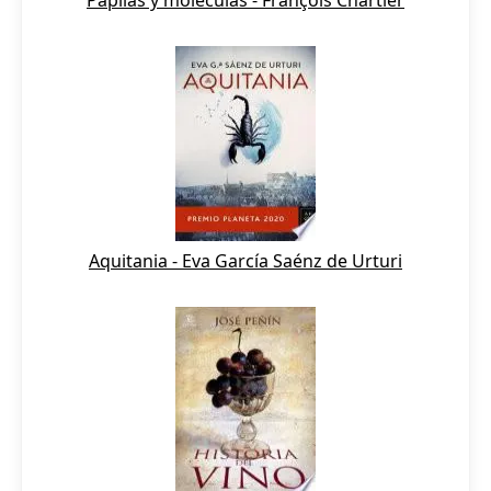
Papilas y moléculas - François Chartier
Aquitania - Eva García Saénz de Urturi