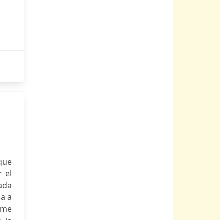
que
r el
iada
sa a
rime