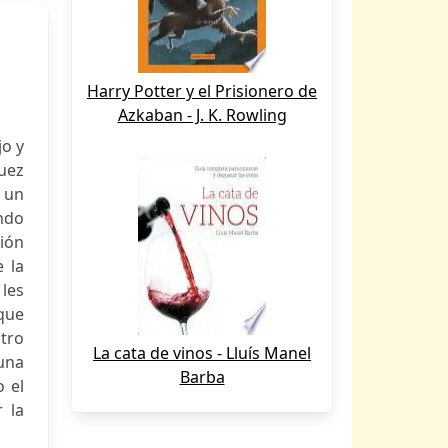
Harry Potter y el Prisionero de
Azkaban - J. K. Rowling
jo y
juez
 un
ndo
sión
e la
les
que
tro
La cata de vinos - Lluís Manel
 una
Barba
o el
 la