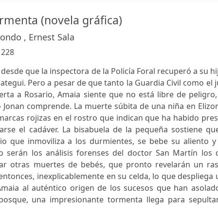
rmenta (novela gráfica)
ondo , Ernest Sala
:
228
esde que la inspectora de la Policía Foral recuperó a su hi
tegui. Pero a pesar de que tanto la Guardia Civil como el 
ta a Rosario, Amaia siente que no está libre de peligro,
 Jonan comprende. La muerte súbita de una niña en Elizo
marcas rojizas en el rostro que indican que ha habido pre
varse el cadáver. La bisabuela de la pequeña sostiene qu
o que inmoviliza a los durmientes, se bebe su aliento y 
o serán los análisis forenses del doctor San Martín los 
ar otras muertes de bebés, que pronto revelarán un ras
 entonces, inexplicablemente en su celda, lo que despliega
 Amaia al auténtico origen de los sucesos que han asolad
 bosque, una impresionante tormenta llega para sepultar