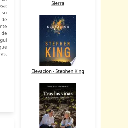
Sierra
osa:
, su
 de
ante
r de
egui
que
ras,
Elevacion - Stephen King