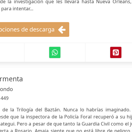
e la investigación que les llevará hasta Nueva Orleans,
para intentar...
ciones de descarga
ormenta
dondo
:
449
l de la Trilogía del Baztán. Nunca lo habrías imaginado.
de que la inspectora de la Policía Foral recuperó a su hi
tegui. Pero a pesar de que tanto la Guardia Civil como el 
ta a Rosario, Amaia siente que no está libre de peligro,