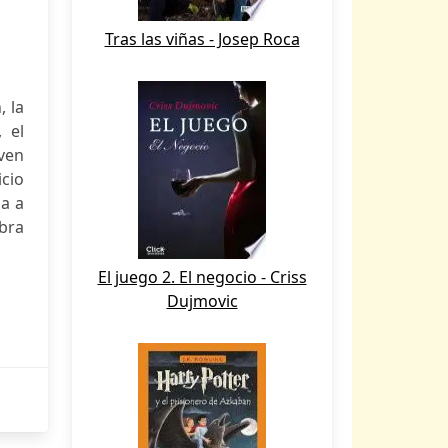
Tras las viñas - Josep Roca
, la
 el
ven
icio
da a
abra
El juego 2. El negocio - Criss
Dujmovic