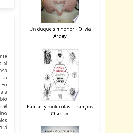
Un duque sin honor - Olivia
Ardey
nte
 al
ensa
tada
" En
maia
mbio
, el
Papilas y moléculas - François
sino
Chartier
les
irá