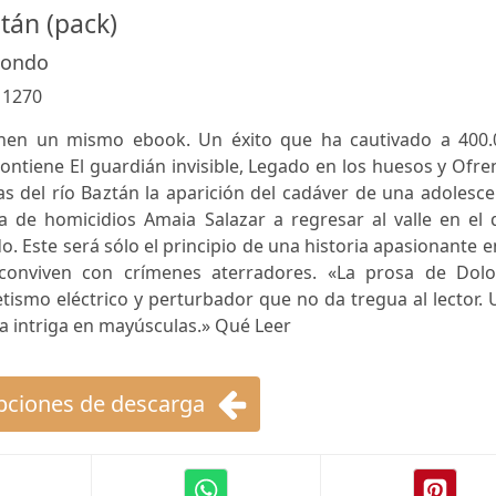
ztán (pack)
dondo
:
1270
tánen un mismo ebook. Un éxito que ha cautivado a 400.
ontiene El guardián invisible, Legado en los huesos y Ofr
las del río Baztán la aparición del cadáver de una adolesc
ra de homicidios Amaia Salazar a regresar al valle en el
o. Este será sólo el principio de una historia apasionante e
 conviven con crímenes aterradores. «La prosa de Dolo
smo eléctrico y perturbador que no da tregua al lector. 
la intriga en mayúsculas.» Qué Leer
ciones de descarga