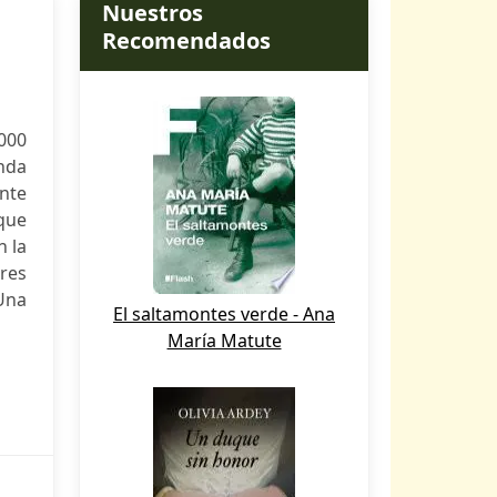
Nuestros
Recomendados
000
enda
ente
 que
n la
res
Una
El saltamontes verde - Ana
María Matute