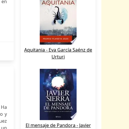
 en
Aquitania - Eva García Saénz de
Urturi
 Ha
jo y
juez
El mensaje de Pandora - Javier
 un