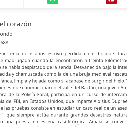
del corazón
dondo
:
688
zar tenía doce años estuvo perdida en el bosque dura
 de madrugada cuando la encontraron a treinta kilómetros
 se había despistado de la senda. Desvanecida bajo la int
grecida y chamuscada como la de una bruja medieval resca
blanca, limpia y helada como si acabase de surgir del hielo.
menes que conmocionaron el valle del Baztán, una joven A
ora de la Policía Foral, participa en un curso de interca
ia del FBI, en Estados Unidos, que imparte Aloisius Dupree
de las pruebas consiste en estudiar un caso real de un ase
r", que siempre actúa durante grandes desastres natura
do una puesta en escena casi litúrgica. Amaia se convert