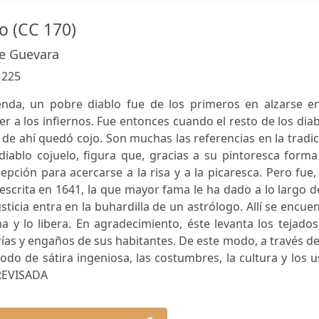
lo (CC 170)
De Guevara
:
225
enda, un pobre diablo fue de los primeros en alzarse en
aer a los infiernos. Fue entonces cuando el resto de los dia
y de ahí quedó cojo. Son muchas las referencias en la tradi
diablo cojuelo, figura que, gracias a su pintoresca form
pción para acercarse a la risa y a la picaresca. Pero fue,
escrita en 1641, la que mayor fama le ha dado a lo largo d
sticia entra en la buhardilla de un astrólogo. Allí se encue
y lo libera. En agradecimiento, éste levanta los tejados
rías y engaños de sus habitantes. De este modo, a través de
odo de sátira ingeniosa, las costumbres, la cultura y los 
 REVISADA