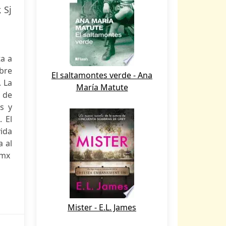
 Sj
ta a
ibre
El saltamontes verde - Ana
. La
María Matute
e de
s y
. El
vida
a al
.mx
Mister - E.L. James