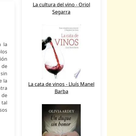
La cultura del vino - Oriol
Segarra
 la
blos
ción
a de
 sin
e la
La cata de vinos - Lluís Manel
ntra
Barba
 de
 tal
usos