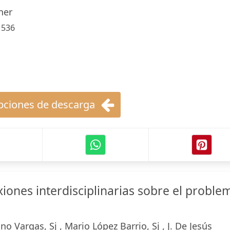
ner
:
536
ciones de descarga
exiones interdisciplinarias sobre el proble
o Vargas, Sj , Mario López Barrio, Sj , J. De Jesús