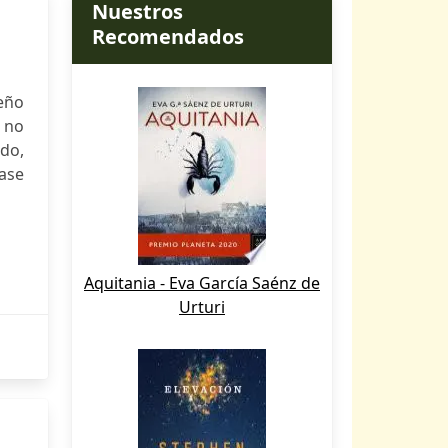
Nuestros
Recomendados
ueño
 no
do,
rase
Aquitania - Eva García Saénz de
Urturi