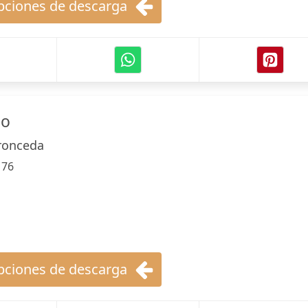
ciones de descarga
do
ronceda
:
76
ciones de descarga