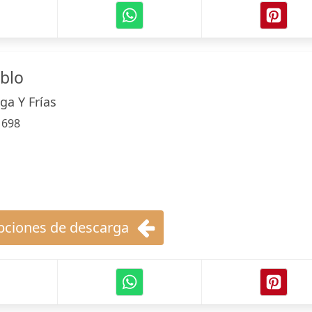
ablo
a Y Frías
:
698
ciones de descarga