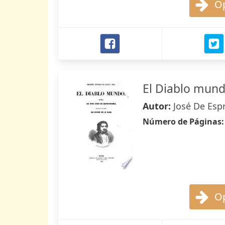
Op
El Diablo mun
Autor:
José De Esp
Número de Páginas
Op