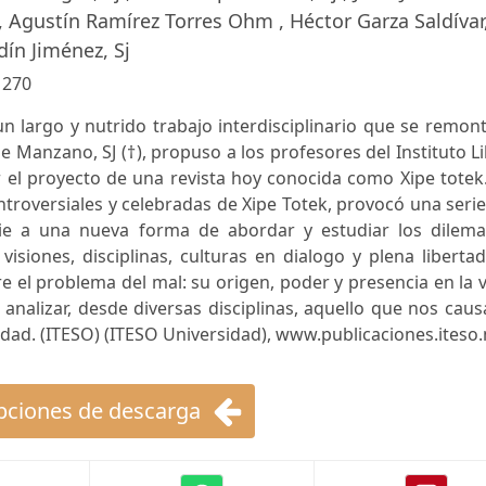
 Agustín Ramírez Torres Ohm , Héctor Garza Saldívar,
dín Jiménez, Sj
:
270
un largo y nutrido trabajo interdisciplinario que se remon
e Manzano, SJ (†), propuso a los profesores del Instituto L
er el proyecto de una revista hoy conocida como Xipe totek
ntroversiales y celebradas de Xipe Totek, provocó una seri
pie a una nueva forma de abordar y estudiar los dilema
siones, disciplinas, culturas en dialogo y plena libertad
e el problema del mal: su origen, poder y presencia en la 
nalizar, desde diversas disciplinas, aquello que nos caus
ad. (ITESO) (ITESO Universidad), www.publicaciones.iteso
ciones de descarga