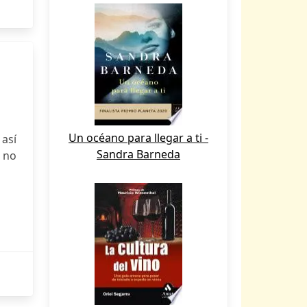
Un océano para llegar a ti -
 así
Sandra Barneda
 no