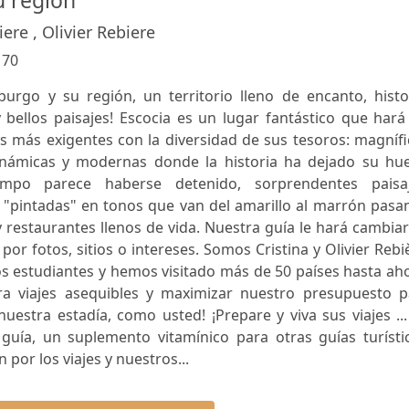
u región
iere , Olivier Rebiere
:
70
urgo y su región, un territorio lleno de encanto, histor
y bellos paisajes! Escocia es un lugar fantástico que hará
ros más exigentes con la diversidad de sus tesoros: magníf
dinámicas y modernas donde la historia ha dejado su huel
mpo parece haberse detenido, sorprendentes paisaj
s "pintadas" en tonos que van del amarillo al marrón pas
y restaurantes llenos de vida. Nuestra guía le hará cambia
or fotos, sitios o intereses. Somos Cristina y Olivier Rebi
 estudiantes y hemos visitado más de 50 países hasta aho
ra viajes asequibles y maximizar nuestro presupuesto p
estra estadía, como usted! ¡Prepare y viva sus viajes ..
guía, un suplemento vitamínico para otras guías turístic
or los viajes y nuestros...