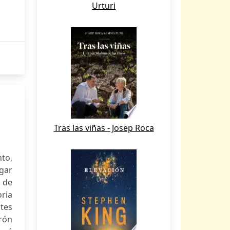
Urturi
Tras las viñas - Josep Roca
nto,
ugar
d de
oria
tes
rrón