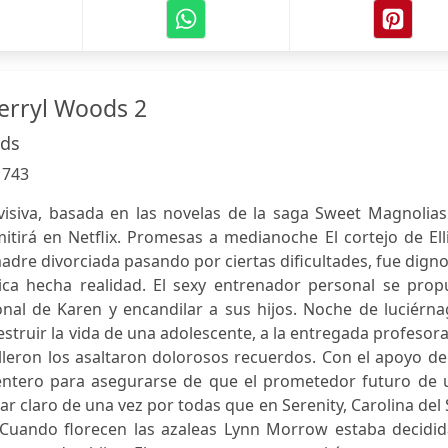
erryl Woods 2
ods
:
743
visiva, basada en las novelas de la saga Sweet Magnolias
itirá en Netflix. Promesas a medianoche El cortejo de Ell
dre divorciada pasando por ciertas dificultades, fue dign
ica hecha realidad. El sexy entrenador personal se prop
onal de Karen y encandilar a sus hijos. Noche de luciérn
truir la vida de una adolescente, a la entregada profesor
Fulleron los asaltaron dolorosos recuerdos. Con el apoyo d
entero para asegurarse de que el prometedor futuro de 
 claro de una vez por todas que en Serenity, Carolina del 
. Cuando florecen las azaleas Lynn Morrow estaba decidid