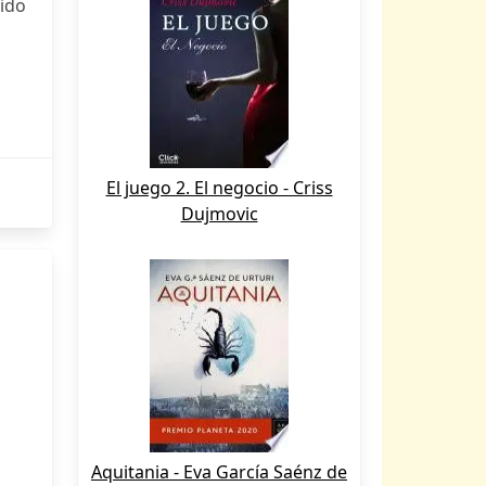
rido
El juego 2. El negocio - Criss
Dujmovic
Aquitania - Eva García Saénz de