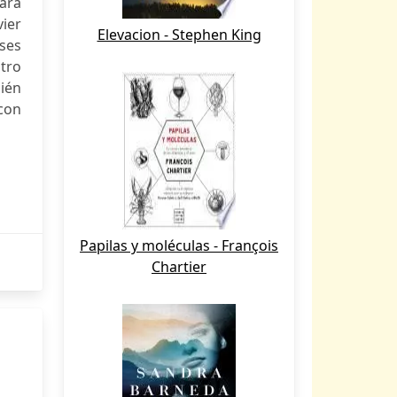
hará
vier
Elevacion - Stephen King
ses
stro
ién
con
Papilas y moléculas - François
Chartier