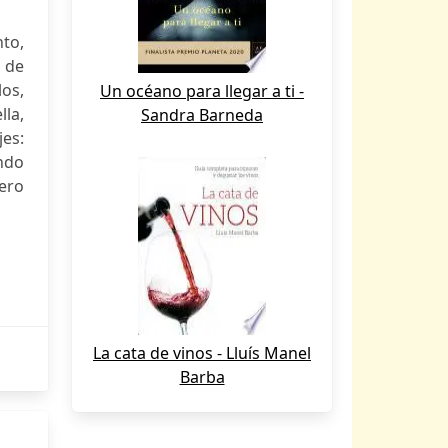
to,
s de
los,
Un océano para llegar a ti -
la,
Sandra Barneda
es:
ando
pero
La cata de vinos - Lluís Manel
Barba