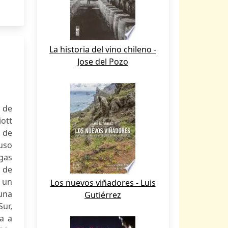
La historia del vino chileno -
Jose del Pozo
 de
iott
o de
uso
agas
a de
e un
Los nuevos viñadores - Luis
una
Gutiérrez
Sur,
a a