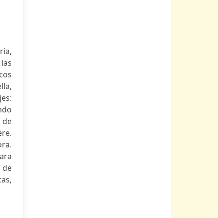
ia,
 las
icos
la,
es:
ando
r de
ère.
ra.
ara
. de
as,