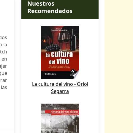
Nuestros
Recomendados
dos
hora
tch
n en
jer
 que
rar
La cultura del vino - Oriol
 las
Segarra