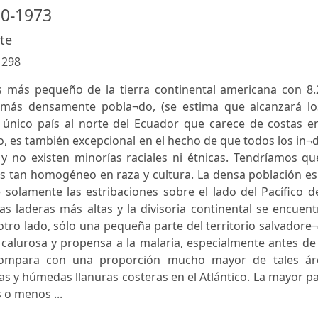
50-1973
te
:
298
ís más pequeño de la tierra continental americana con 8.
l más densamente pobla¬do, (se estima que alcanzará lo
l único país al norte del Ecuador que carece de costas e
imo, es también excepcional en el hecho de que todos los in¬
y no existen minorías raciales ni étnicas. Tendríamos qu
s tan homogéneo en raza y cultura. La densa población es
e solamente las estribaciones sobre el lado del Pacífico d
 laderas más altas y la divisoria continental se encuent
otro lado, sólo una pequeña parte del territorio salvadore
calurosa y propensa a la malaria, especialmente antes de
 compara con una proporción mucho mayor de tales ár
as y húmedas llanuras costeras en el Atlántico. La mayor p
 o menos ...