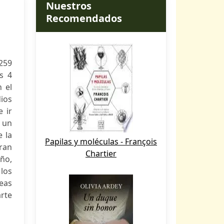
Nuestros
Recomendados
259
s 4
n el
dios
e ir
 un
e la
Papilas y moléculas - François
ran
Chartier
¬ño,
 los
eas
arte