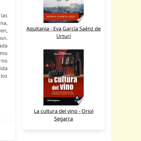
las
ana,
Aquitania - Eva García Saénz de
men,
Urturi
on.
vada
omo
rno
ida
 los
La cultura del vino - Oriol
Segarra