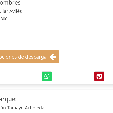
hombres
ilar Avilés
:
300
ciones de descarga
parque:
eón Tamayo Arboleda