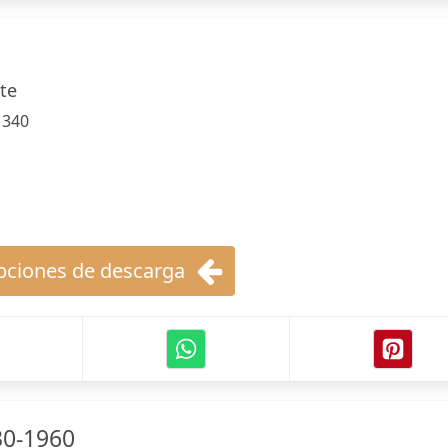
te
:
340
ciones de descarga
30-1960