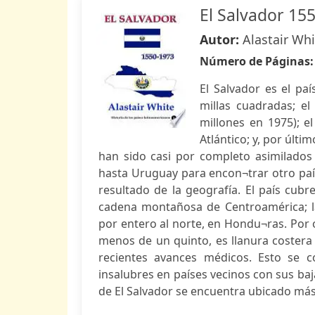
El Salvador 15
Autor:
Alastair Whi
Número de Páginas
El Salvador es el pa
millas cuadradas; e
millones en 1975); e
Atlántico; y, por últ
han sido casi por completo asimilados 
hasta Uruguay para encon¬trar otro paí
resultado de la geografía. El país cubr
cadena montañosa de Centroamérica; las
por entero al norte, en Hondu¬ras. Por 
menos de un quinto, es llanura costera 
recientes avances médicos. Esto se
insalubres en países vecinos con sus baj
de El Salvador se encuentra ubicado más