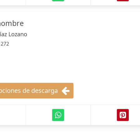
 hombre
íaz Lozano
:
272
ciones de descarga