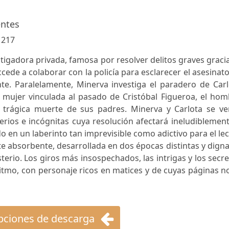
entes
:
217
tigadora privada, famosa por resolver delitos graves graci
cede a colaborar con la policía para esclarecer el asesinat
nte. Paralelamente, Minerva investiga el paradero de Car
a mujer vinculada al pasado de Cristóbal Figueroa, el ho
 trágica muerte de sus padres. Minerva y Carlota se ve
erios e incógnitas cuya resolución afectará ineludiblemen
o en un laberinto tan imprevisible como adictivo para el lec
 absorbente, desarrollada en dos épocas distintas y dign
terio. Los giros más insospechados, las intrigas y los secr
tmo, con personaje ricos en matices y de cuyas páginas n
ciones de descarga