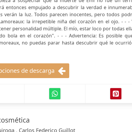
pieza a sospechar que la muerte de Emi no fue un terri
rá entonces empujado a descubrir la verdad e innumerab
s verán la luz. Todos parecen inocentes, pero todos podr
Lamoreaux: la irrepetible niña del corazón en el ojo. - - -
tener personalidad múltiple. El mío, estar loco por todas ell
o bola en el corazón". - - - Advertencia: Es posible que
Lamoreaux, no puedas parar hasta descubrir qué le ocurri
ciones de descarga
cosmética
uiroga , Carlos Federico Guillot