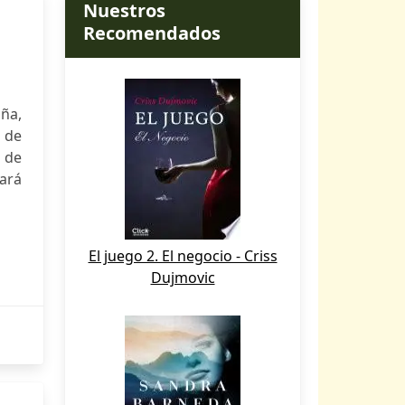
Nuestros
Recomendados
iña,
a de
a de
ará
El juego 2. El negocio - Criss
Dujmovic