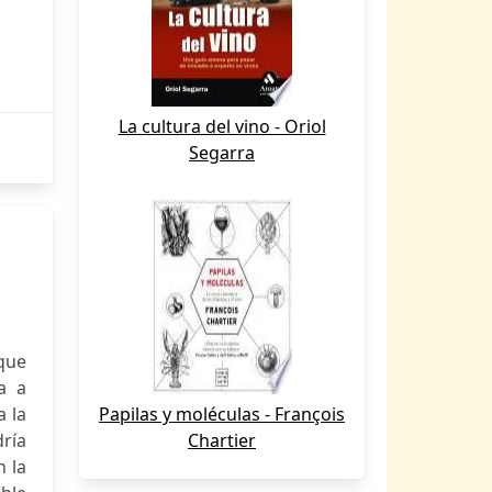
La cultura del vino - Oriol
Segarra
que
a a
a la
Papilas y moléculas - François
ría
Chartier
n la