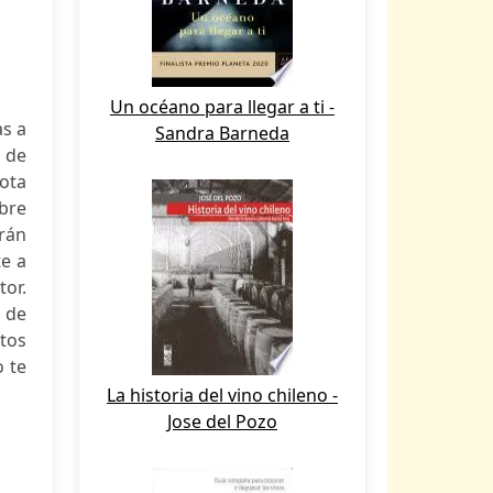
Un océano para llegar a ti -
as a
Sandra Barneda
o de
lota
mbre
rán
te a
tor.
a de
etos
o te
La historia del vino chileno -
Jose del Pozo