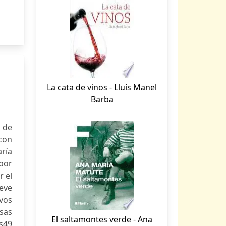
La cata de vinos - Lluís Manel
Barba
 de
con
ría
 por
r el
eve
evos
sas
El saltamontes verde - Ana
s49