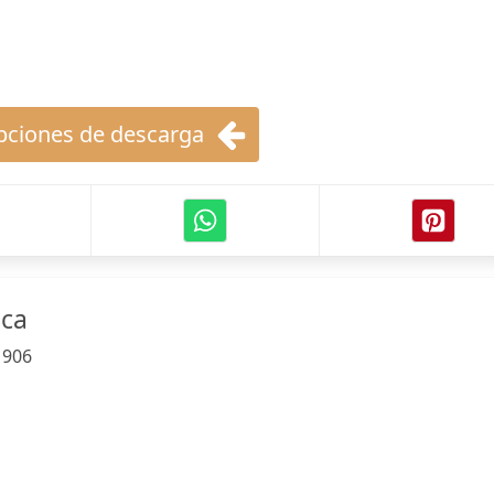
ciones de descarga
ica
:
906