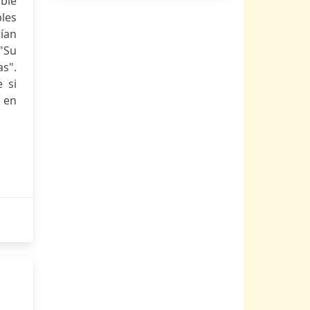
ble
les
ían
 "Su
as".
 si
ó en