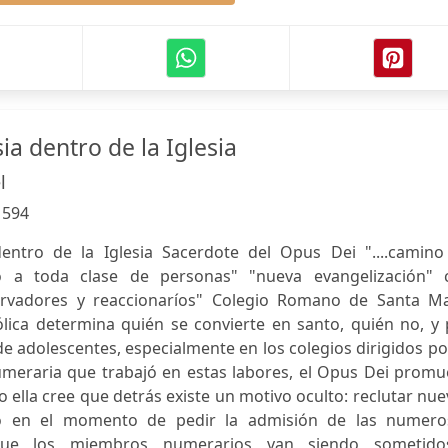
sia dentro de la Iglesia
l
:
594
dentro de la Iglesia Sacerdote del Opus Dei "....camino
ido a toda clase de personas" "nueva evangelización" 
servadores y reaccionaríos" Colegio Romano de Santa Ma
ólica determina quién se convierte en santo, quién no, y
e adolescentes, especialmente en los colegios dirigidos po
meraria que trabajó en estas labores, el Opus Dei promu
 ella cree que detrás existe un motivo oculto: reclutar nu
to en el momento de pedir la admisión de las numero
 que los miembros numerarios van siendo sometido