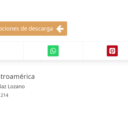
ciones de descarga
ntroamérica
íaz Lozano
:
214