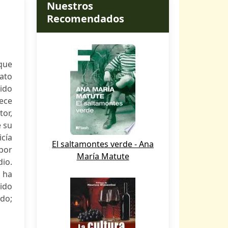
Nuestros
Recomendados
 que
rato
ido
rece
or,
e su
icía
El saltamontes verde - Ana
 por
María Matute
io.
e ha
dido
do;