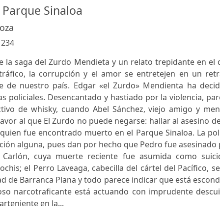
l Parque Sinaloa
oza
:
234
 la saga del Zurdo Mendieta y un relato trepidante en el
otráfico, la corrupción y el amor se entretejen en un ret
te de nuestro país. Edgar «el Zurdo» Mendienta ha decid
zas policiales. Desencantado y hastiado por la violencia, pa
ivo de whisky, cuando Abel Sánchez, viejo amigo y ment
avor al que El Zurdo no puede negarse: hallar al asesino d
quien fue encontrado muerto en el Parque Sinaloa. La pol
gación alguna, pues dan por hecho que Pedro fue asesinado
 Carlón, cuya muerte reciente fue asumida como suicid
his; el Perro Laveaga, cabecilla del cártel del Pacífico, s
d de Barranca Plana y todo parece indicar que está escon
roso narcotraficante está actuando con imprudente descui
rteniente en la...