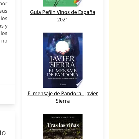
por
sus
Guia Peñin Vinos de España
los
2021
as y
los
s no
El mensaje de Pandora - Javier
Sierra
io