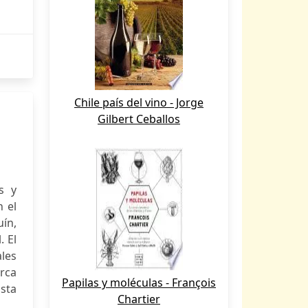
Chile país del vino - Jorge
Gilbert Ceballos
s y
 el
ín,
. El
les
arca
Papilas y moléculas - François
osta
Chartier