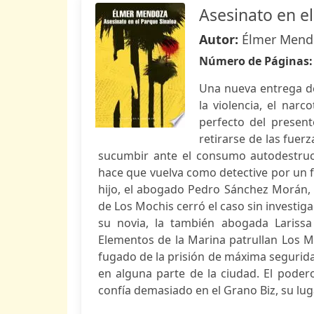
Asesinato en e
Autor:
Élmer Mend
Número de Páginas
Una nueva entrega de
la violencia, el narc
perfecto del presen
retirarse de las fuer
sucumbir ante el consumo autodestruct
hace que vuelva como detective por un f
hijo, el abogado Pedro Sánchez Morán, 
de Los Mochis cerró el caso sin investi
su novia, la también abogada Larissa
Elementos de la Marina patrullan Los Moc
fugado de la prisión de máxima segurida
en alguna parte de la ciudad. El pode
confía demasiado en el Grano Biz, su luga