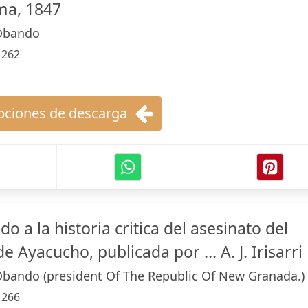
ima, 1847
 Obando
:
262
ciones de descarga
o a la historia critica del asesinato del
 Ayacucho, publicada por ... A. J. Irisarri
Obando (president Of The Republic Of New Granada.)
:
266