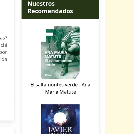
Nuestros
Recomendados
as?
chi
por
nida
El saltamontes verde - Ana
María Matute