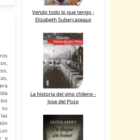
Vendo todo lo que tengo -
Elizabeth Subercaseaux
tros
cos,
os.
tas,
era
vida
La historia del vino chileno -
 los
Jose del Pozo
 su
 las
ión
Los
r y