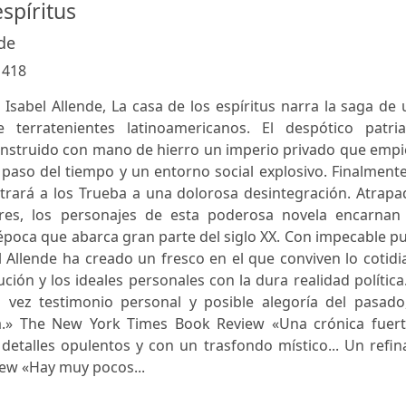
espíritus
de
:
418
Isabel Allende, La casa de los espíritus narra la saga de
 terratenientes latinoamericanos. El despótico patria
nstruido con mano de hierro un imperio privado que empi
paso del tiempo y un entorno social explosivo. Finalmente
strará a los Trueba a una dolorosa desintegración. Atrap
ares, los personajes de esta poderosa novela encarnan 
 época que abarca gran parte del siglo XX. Con impecable p
el Allende ha creado un fresco en el que conviven lo cotid
ción y los ideales personales con la dura realidad política
a vez testimonio personal y posible alegoría del pasado,
na.» The New York Times Book Review «Una crónica fuert
detalles opulentos y con un trasfondo místico... Un refi
iew «Hay muy pocos...