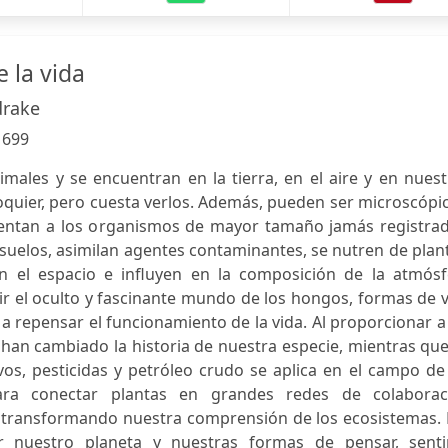
e la vida
drake
:
699
imales y se encuentran en la tierra, en el aire y en nues
oquier, pero cuesta verlos. Además, pueden ser microscópi
entan a los organismos de mayor tamaño jamás registrad
suelos, asimilan agentes contaminantes, se nutren de plan
n el espacio e influyen en la composición de la atmósf
rir el oculto y fascinante mundo de los hongos, formas de 
a repensar el funcionamiento de la vida. Al proporcionar a
an cambiado la historia de nuestra especie, mientras que
ivos, pesticidas y petróleo crudo se aplica en el campo de
ara conectar plantas en grandes redes de colaborac
á transformando nuestra comprensión de los ecosistemas. 
r nuestro planeta y nuestras formas de pensar, senti