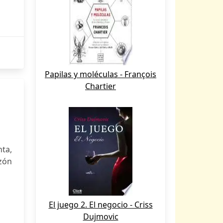
Papilas y moléculas - François
Chartier
nta,
zón
El juego 2. El negocio - Criss
Dujmovic