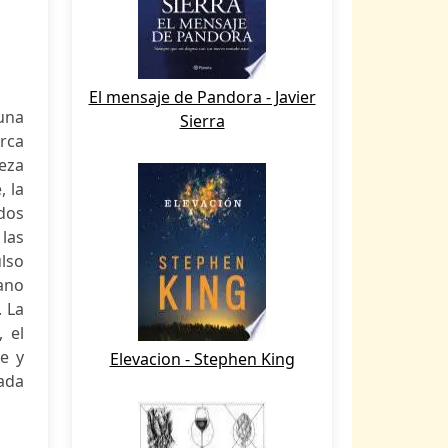
El mensaje de Pandora - Javier
 una
Sierra
rca
eza
, la
ados
las
ulso
iano
. La
 el
e y
Elevacion - Stephen King
nada