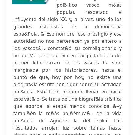
pol&ítico vasco m&ás
popular, respetado e
influyente del siglo XX, y, a la vez, uno de los
grandes estadistas de la democracia
espa&ñola. &"Ese nombre, ese prestigio y esa
autoridad no nos pertenecen ya por entero a
los vascos&", constat&ó su correligionario y
amigo Manuel Irujo. Sin embargo, la figura del
primer lehendakari de los vascos ha sido
marginada por los historiadores, hasta el
punto de que, hoy por hoy, no existe una
biograf&ía escrita con rigor sobre su actividad
pol&ítica. Este libro pretende llenar en parte
este vac&ío. Se trata de una biograf&ía cr&ítica
que aborda la etapa menos conocida &--y
tambi&én la m&ás pol&émica&-- de la vida
pol&ítica de Aguirre: la del exilio. Los
resultados arrojan luz sobre temas hasta