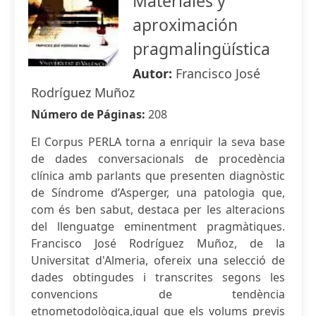
Materiales y
aproximación
pragmalingüística
Autor:
Francisco José
Rodríguez Muñoz
Número de Páginas:
208
El Corpus PERLA torna a enriquir la seva base
de dades conversacionals de procedència
clínica amb parlants que presenten diagnòstic
de Síndrome d’Asperger, una patologia que,
com és ben sabut, destaca per les alteracions
del llenguatge eminentment pragmàtiques.
Francisco José Rodríguez Muñoz, de la
Universitat d'Almeria, ofereix una selecció de
dades obtingudes i transcrites segons les
convencions de tendència
etnometodològica,igual que els volums previs