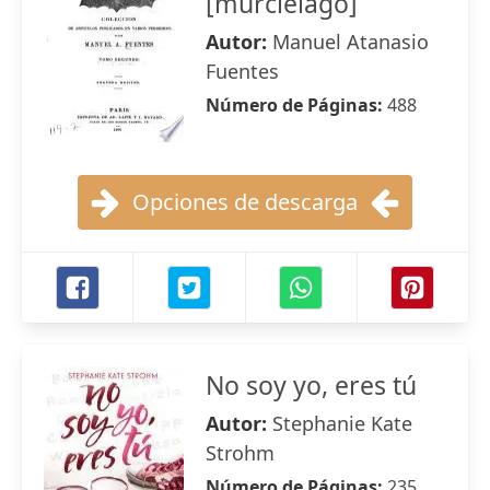
[murciélago]
Autor:
Manuel Atanasio
Fuentes
Número de Páginas:
488
Opciones de descarga
No soy yo, eres tú
Autor:
Stephanie Kate
Strohm
Número de Páginas:
235