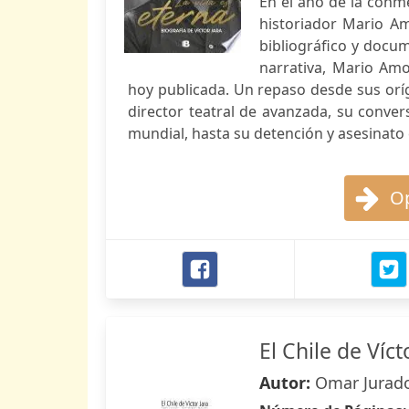
En el año de la conm
historiador Mario Amo
bibliográfico y docu
narrativa, Mario Amo
hoy publicada. Un repaso desde sus oríg
director teatral de avanzada, su conver
mundial, hasta su detención y asesinato e
Op
El Chile de Víct
Autor:
Omar Jurado