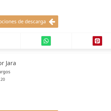
ciones de descarga
r Jara
urgos
:
20