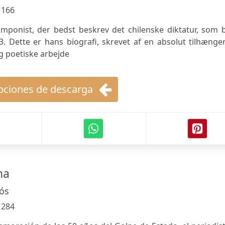
:
166
omponist, der bedst beskrev det chilenske diktatur, som 
. Dette er hans biografi, skrevet af en absolut tilhænge
g poetiske arbejde
ciones de descarga
na
ós
:
284