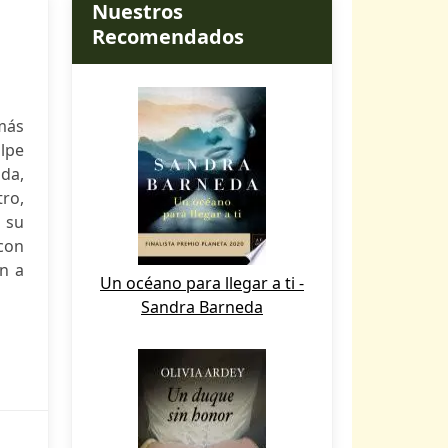
Nuestros
Recomendados
más
lpe
ida,
tro,
 su
con
en a
Un océano para llegar a ti -
Sandra Barneda