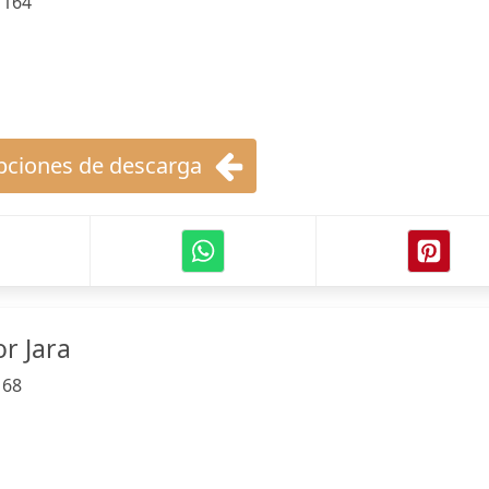
:
164
ciones de descarga
r Jara
:
68