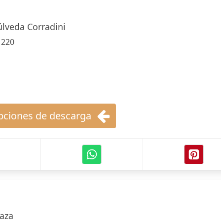
úlveda Corradini
:
220
ciones de descarga
laza