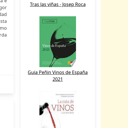
ta e
Tras las viñas - Josep Roca
igor
idad
sta
como
erda
Guia Peñin Vinos de España
2021