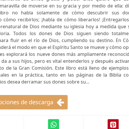
maravilla de moverse en su gracia y por medio de ella: d
libro no habla solamente de cómo descubrir sus do
so cómo recibirlos; ¡habla de cómo liberarlos! ¡Entregarlos
brenatural de Dios mediante su iglesia hoy a medida que 
loria. Todos los dones de Dios siguen siendo totalme
para fluir en el río de Dios, cumpliendo su destino. En 
enderá el modo en que el Espíritu Santo se mueve y cómo o
nces explorará los nueve dones más ampliamente reconocid
da a sus hijos, pero es vital entenderlos y después activa
to de la Gran Comisión. Este libro está lleno de ejemplo
les en la práctica, tanto en las páginas de la Biblia c
os desea derramar sus dones sobre su...
ciones de descarga