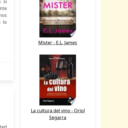
 si
nte
mos
e lo
Mister - E.L. James
La cultura del vino - Oriol
Segarra
ted