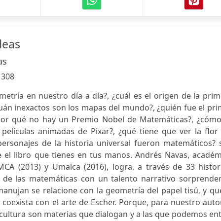
deas
as
:
308
etría en nuestro día a día?, ¿cuál es el origen de la pri
cuán inexactos son los mapas del mundo?, ¿quién fue el pr
 ¿por qué no hay un Premio Nobel de Matemáticas?, ¿cómo
 películas animadas de Pixar?, ¿qué tiene que ver la flor
ersonajes de la historia universal fueron matemáticos? 
 el libro que tienes en tus manos. Andrés Navas, académ
CA (2013) y Umalca (2016), logra, a través de 33 histori
 de las matemáticas con un talento narrativo sorprenden
nujan se relacione con la geometría del papel tisú, y qu
coexista con el arte de Escher. Porque, para nuestro autor
 y la cultura son materias que dialogan y a las que podemos en