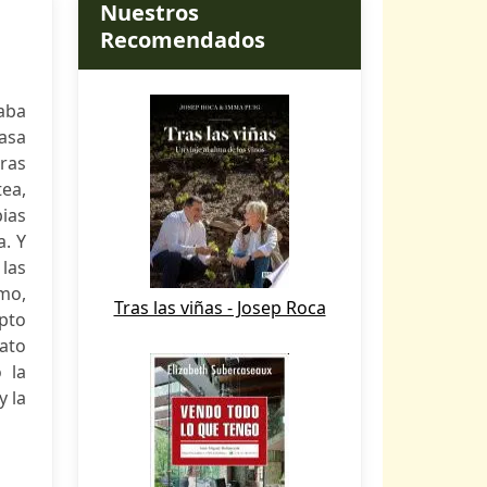
Nuestros
Recomendados
naba
casa
ras
tea,
pias
. Y
 las
smo,
Tras las viñas - Josep Roca
epto
ato
 la
y la