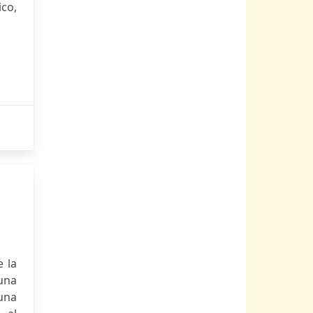
ico,
e la
una
 una