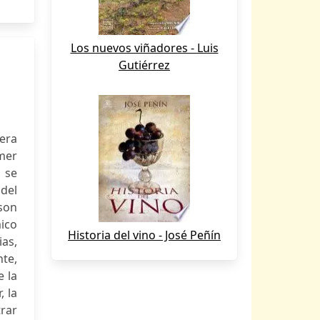
Los nuevos viñadores - Luis
Gutiérrez
mera
imer
 se
 del
son
ico
Historia del vino - José Peñín
as,
te,
e la
, la
trar