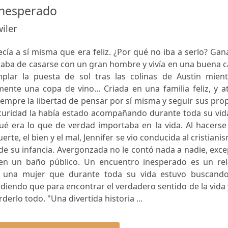
inesperado
wiler
decía a sí misma que era feliz. ¿Por qué no iba a serlo? Ga
baba de casarse con un gran hombre y vivía en una buena 
lar la puesta de sol tras las colinas de Austin mient
ente una copa de vino... Criada en una familia feliz, y a
iempre la libertad de pensar por sí misma y seguir sus pro
curidad la había estado acompañando durante toda su vida
ué era lo que de verdad importaba en la vida. Al hacerse
rte, el bien y el mal, Jennifer se vio conducida al cristiani
sde su infancia. Avergonzada no le contó nada a nadie, exc
a en un baño público. Un encuentro inesperado es un rel
e una mujer que durante toda su vida estuvo buscando
endiendo que para encontrar el verdadero sentido de la vida 
derlo todo. "Una divertida historia ...