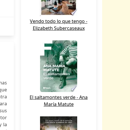
Vendo todo lo que tengo -
Elizabeth Subercaseaux
mas
 que
atra
El saltamontes verde - Ana
ara
María Matute
sus
tor
 la