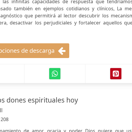
 las infinitas capacidades de respuesta que tendríamos
asado también en ejemplos cotidianos y clínicos, La me
gnóstico que permitirá al lector descubrir los mecanis
a, desactivar los perjudiciales y fortalecer aquellos qu
ciones de descarga
os dones espirituales hoy
l
:
208
amiento de amor, gracia y poder Dios quiere que us