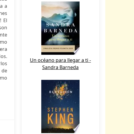
ía a
nes
! El
son
nte
Cómo
pera
os.
Un océano para llegar a ti -
rlos
Sandra Barneda
s de
omo