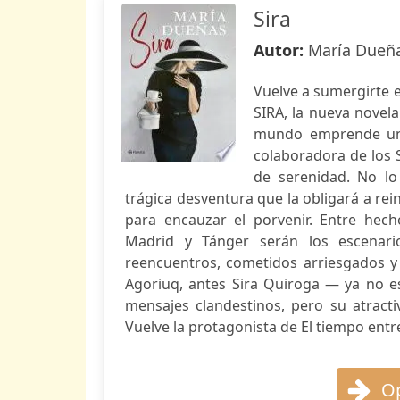
Sira
Autor:
María Dueñ
Vuelve a sumergirte e
SIRA, la nueva novel
mundo emprende una
colaboradora de los S
de serenidad. No lo
trágica desventura que la obligará a rei
para encauzar el porvenir. Entre hech
Madrid y Tánger serán los escenario
reencuentros, cometidos arriesgados y
Agoriuq, antes Sira Quiroga — ya no e
mensajes clandestinos, pero su atractiv
Vuelve la protagonista de El tiempo entr
Op