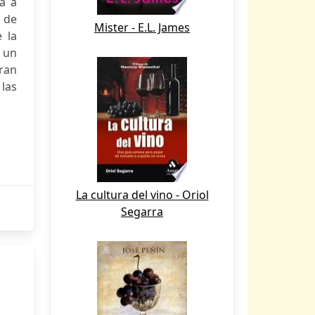
a a
n de
Mister - E.L. James
 la
 un
tran
las
La cultura del vino - Oriol
Segarra