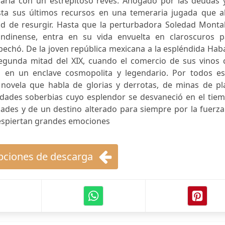
aría con un estrepitoso revés. Ahogado por las deudas y
sta sus últimos recursos en una temeraria jugada que a
ad de resurgir. Hasta que la perturbadora Soledad Montal
dinense, entra en su vida envuelta en claroscuros p
pechó. De la joven república mexicana a la espléndida Ha
a segunda mitad del XIX, cuando el comercio de sus vinos
za en un enclave cosmopolita y legendario. Por todos es
 novela que habla de glorias y derrotas, de minas de pla
iudades soberbias cuyo esplendor se desvaneció en el tie
dades y de un destino alterado para siempre por la fuerz
despiertan grandes emociones
ciones de descarga