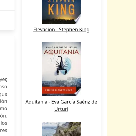
Elevacion - Stephen King
yer,
ioso
 que
ción
Aquitania - Eva García Saénz de
omo
Urturi
ión.
 los
ores