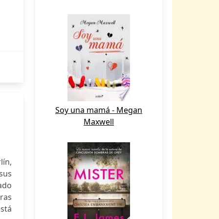
Soy una mamá - Megan
Maxwell
ín,
 sus
ado
eras
está