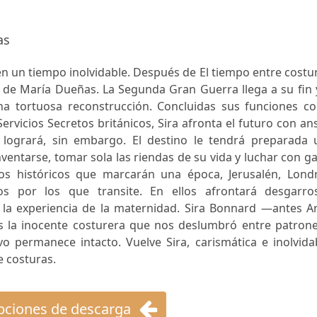
as
n un tiempo inolvidable. Después de El tiempo entre costu
a de María Dueñas. La Segunda Gran Guerra llega a su fin 
 tortuosa reconstrucción. Concluidas sus funciones c
ervicios Secretos británicos, Sira afronta el futuro con an
 logrará, sin embargo. El destino le tendrá preparada 
nventarse, tomar sola las riendas de su vida y luchar con g
os históricos que marcarán una época, Jerusalén, Londr
s por los que transite. En ellos afrontará desgarro
 la experiencia de la maternidad. Sira Bonnard —antes Ar
s la inocente costurera que nos deslumbró entre patrone
o permanece intacto. Vuelve Sira, carismática e inolvida
e costuras.
ciones de descarga