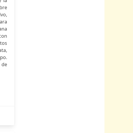
 la
bre
vo,
ara
bana
 con
tos
ta,
mpo.
a de