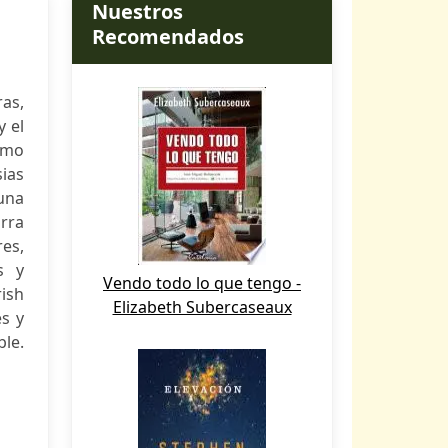
Nuestros
Recomendados
ras,
y el
omo
sias
una
arra
es,
s y
Vendo todo lo que tengo -
ish
Elizabeth Subercaseaux
s y
ble.