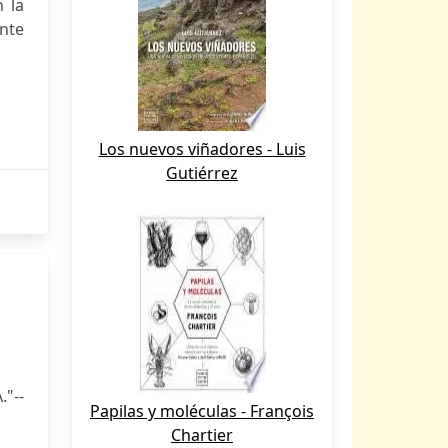
 la
nte
Los nuevos viñadores - Luis
Gutiérrez
."--
Papilas y moléculas - François
Chartier