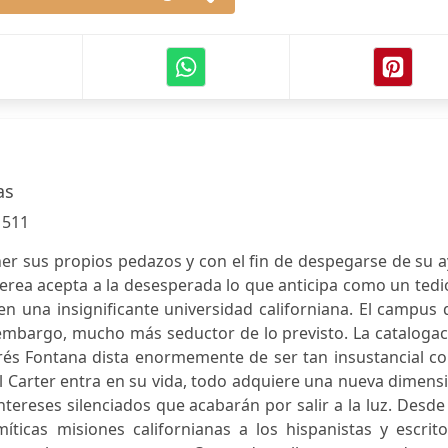
as
:
511
r sus propios pedazos y con el fin de despegarse de su a
Perea acepta a la desesperada lo que anticipa como un ted
n una insignificante universidad californiana. El campus
n embargo, mucho más seductor de lo previsto. La cataloga
drés Fontana dista enormemente de ser tan insustancial c
l Carter entra en su vida, todo adquiere una nueva dimens
tereses silenciados que acabarán por salir a la luz. Desde
íticas misiones californianas a los hispanistas y escrit