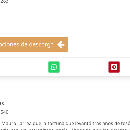
:
283
ciones de descarga
as
:
540
 Mauro Larrea que la fortuna que levantó tras años de tes