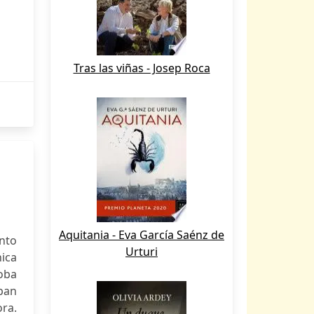
Tras las viñas - Josep Roca
Aquitania - Eva García Saénz de
nto
Urturi
nica
oba
pan
ora.