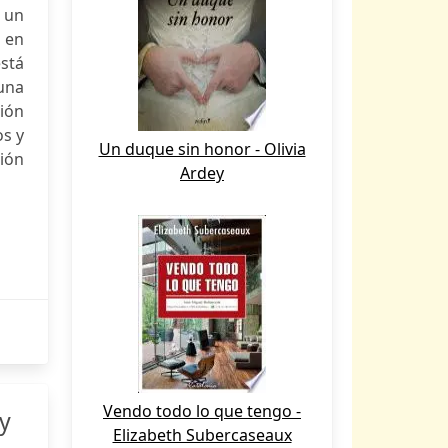
n un
r en
está
una
ión
os y
Un duque sin honor - Olivia
ión
Ardey
Vendo todo lo que tengo -
y
Elizabeth Subercaseaux