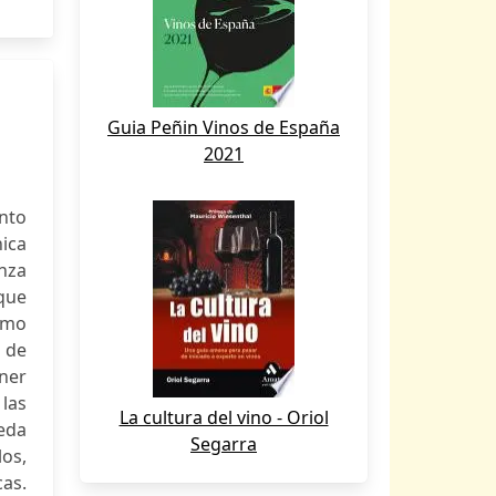
Guia Peñin Vinos de España
2021
nto
nica
nza
que
como
o de
ener
 las
La cultura del vino - Oriol
eda
Segarra
los,
cas.