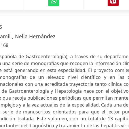
s
lamil , Nelia Hernández
:
168
spañola de Gastroenterología), a través de su departame
a una serie de monografías que recogen la información clí
 está generando en esta especialidad. El proyecto comie
onografías de un elevado nivel ciéntífico y en las 
rnacionales con una acreditada trayectoria tanto clínica 
s de Gastroenterología y Hepatología nace con el objetiv
zo que recoja publicaciones periódicas que permitan mant
mplejos y a la vez actuales de la especialidad. Cada una de
 serie de manuscritos orientados para que el lector pu
ndición tratada. Este volumen, con un total de 13 capítu
rtantes del diagnóstico y tratamiento de las hepatitis víri