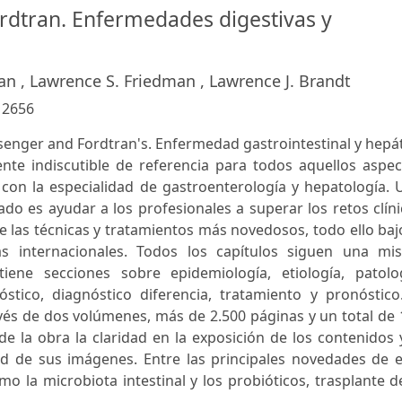
ordtran. Enfermedades digestivas y
n , Lawrence S. Friedman , Lawrence J. Brandt
:
2656
isenger and Fordtran's. Enfermedad gastrointestinal y hepá
nte indiscutible de referencia para todos aquellos aspec
s con la especialidad de gastroenterología y hepatología.
tado es ayudar a los profesionales a superar los retos clín
las técnicas y tratamientos más novedosos, todo ello baj
tas internacionales. Todos los capítulos siguen una mi
ene secciones sobre epidemiología, etiología, patolog
nóstico, diagnóstico diferencia, tratamiento y pronóstico
avés de dos volúmenes, más de 2.500 páginas y un total de
de la obra la claridad en la exposición de los contenidos 
dad de sus imágenes. Entre las principales novedades de 
o la microbiota intestinal y los probióticos, trasplante d