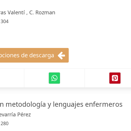
ras Valentí , C. Rozman
:
304
ciones de descarga
en metodología y lenguajes enfermeros
varría Pérez
:
280