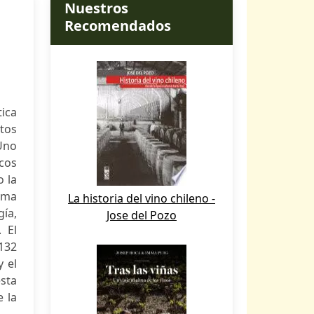
Nuestros
Recomendados
tica
tos
 Uno
icos
o la
sma
La historia del vino chileno -
ía,
Jose del Pozo
. El
 132
y el
esta
e la