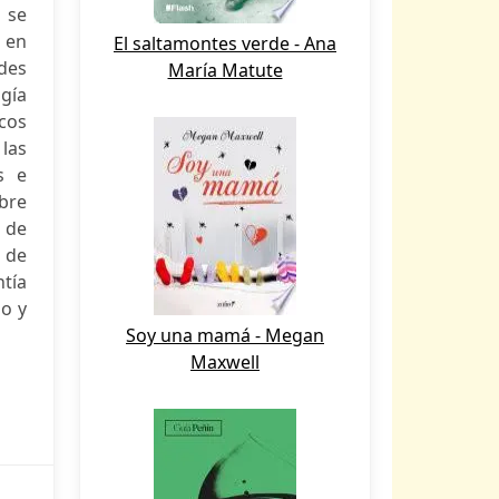
 se
 en
El saltamontes verde - Ana
ades
María Matute
ogía
cos
 las
s e
bre
 de
 de
ntía
do y
Soy una mamá - Megan
Maxwell