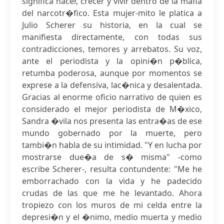
significa nacer, crecer y vivir dentro de la mafia
del narcotr�fico. Esta mujer-mito le platica a
Julio Scherer su historia, en la cual se
manifiesta directamente, con todas sus
contradicciones, temores y arrebatos. Su voz,
ante el periodista y la opini�n p�blica,
retumba poderosa, aunque por momentos se
exprese a la defensiva, lac�nica y desalentada.
Gracias al enorme oficio narrativo de quien es
considerado el mejor periodista de M�xico,
Sandra �vila nos presenta las entra�as de ese
mundo gobernado por la muerte, pero
tambi�n habla de su intimidad. "Y en lucha por
mostrarse due�a de s� misma" -como
escribe Scherer-, resulta contundente: "Me he
emborrachado con la vida y he padecido
crudas de las que me he levantado. Ahora
tropiezo con los muros de mi celda entre la
depresi�n y el �nimo, medio muerta y medio