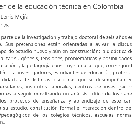
ber de la educación técnica en Colombia
 Lenis Mejía
:
128
parte de la investigación y trabajo doctoral de seis años e
e. Sus pretensiones están orientadas a avivar la discus
o de estudio nuevo y aún en construcción: la didáctica d
alizar su génesis, tensiones, problemáticas y posibilidade
ducación y la pedagogía constituye un pilar que, con seguri
técnica, investigadores, estudiantes de educación, profeso
 didactas de distintas disciplinas que se desempeñan en
rsidades, institutos laborales, centros de investigació
n es a seguir movilizando un análisis crítico de los sab
y los procesos de enseñanza y aprendizaje de este ca
a su estudio, constitución formal e interacción dentro de
s/pedagógicos de los colegios técnicos, escuelas normal
...