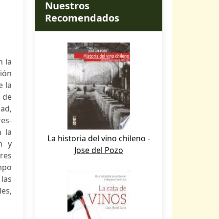
Nuestros
Recomendados
n la
ión
e la
s de
dad,
res-
 la
La historia del vino chileno -
n y
Jose del Pozo
eres
mpo
 las
es,