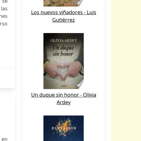
 se
 las
Los nuevos viñadores - Luis
ones
Gutiérrez
urso
Un duque sin honor - Olivia
Ardey
 en