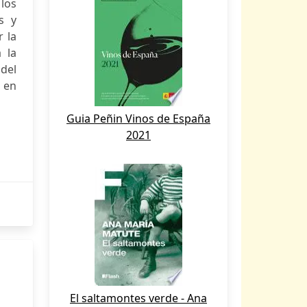
 los
s y
r la
 la
del
s en
Guia Peñin Vinos de España
2021
El saltamontes verde - Ana