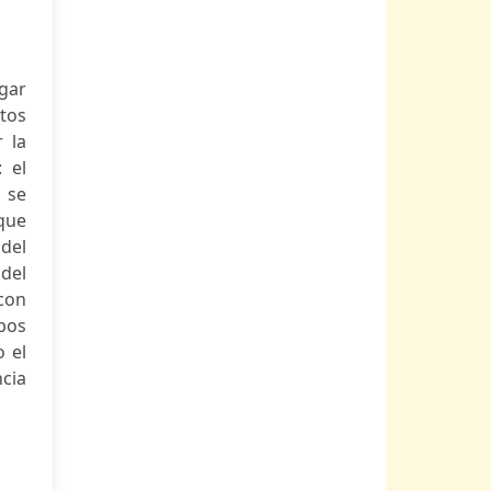
ugar
tos
r la
 el
n se
que
del
del
 con
ipos
 el
ncia