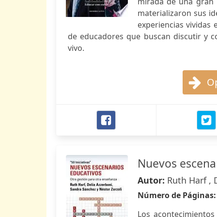
mirada de una gran m
materializaron sus id
experiencias vividas 
de educadores que buscan discutir y co
vivo.
Op
Nuevos escenar
Autor:
Ruth Harf , 
Número de Páginas
Los acontecimientos