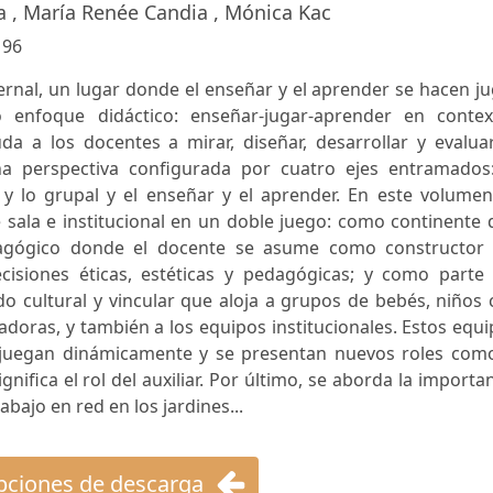
a , María Renée Candia , Mónica Kac
:
96
ternal, un lugar donde el enseñar y el aprender se hacen j
 enfoque didáctico: enseñar-jugar-aprender en contex
uda a los docentes a mirar, diseñar, desarrollar y evalua
 perspectiva configurada por cuatro ejes entramados:
o y lo grupal y el enseñar y el aprender. En este volume
sala e institucional en un doble juego: como continente 
agógico donde el docente se asume como constructor 
isiones éticas, estéticas y pedagógicas; y como parte 
o cultural y vincular que aloja a grupos de bebés, niños
adoras, y también a los equipos institucionales. Estos equ
terjuegan dinámicamente y se presentan nuevos roles como
gnifica el rol del auxiliar. Por último, se aborda la importa
abajo en red en los jardines...
ciones de descarga