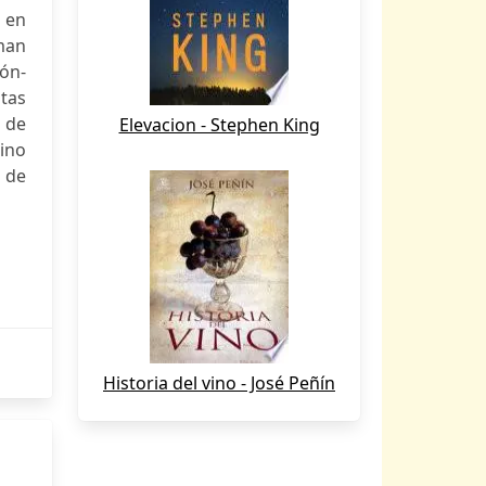
 en
man
ón-
tas
 de
Elevacion - Stephen King
sino
 de
Historia del vino - José Peñín