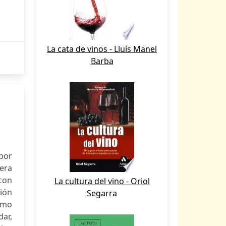
La cata de vinos - Lluís Manel
Barba
 por
era
 con
La cultura del vino - Oriol
ción
Segarra
como
dar,