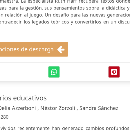
aestra. La especialista Ruth Harf recupera textos donde
eas para la gestión, sus pensamientos sobre la didáctica y
en relación al juego. Un desafío para las nuevas generaci
ntradecir los legados teóricos y convertirlos en un disc
ciones de descarga
ios educativos
Delia Azzerboni , Néstor Zorzoli , Sandra Sánchez
:
280
 vividos recientemente han generado cambios profundos