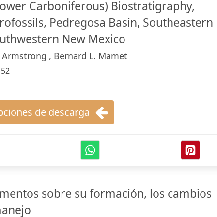
lower Carboniferous) Biostratigraphy,
crofossils, Pedregosa Basin, Southeastern
outhwestern New Mexico
 Armstrong , Bernard L. Mamet
:
52
ciones de descarga
amentos sobre su formación, los cambios
manejo