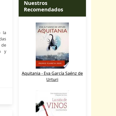
Nuestros
Recomendados
 la
odas
 de
n y
Aquitania - Eva García Saénz de
Urturi