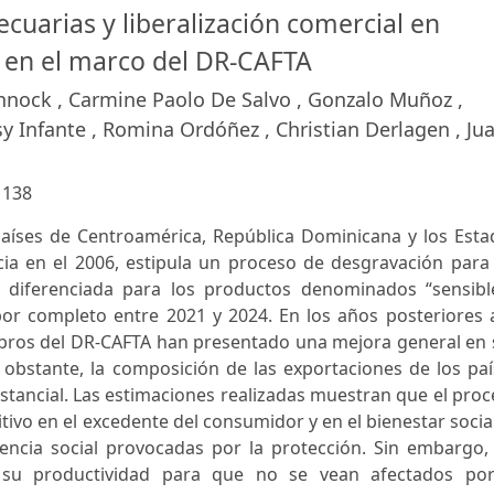
ecuarias y liberalización comercial en
 en el marco del DR-CAFTA
nnock , Carmine Paolo De Salvo , Gonzalo Muñoz ,
sy Infante , Romina Ordóñez , Christian Derlagen , Ju
:
138
 países de Centroamérica, República Dominicana y los Est
ia en el 2006, estipula un proceso de desgravación para 
 diferenciada para los productos denominados “sensible
or completo entre 2021 y 2024. En los años posteriores a
embros del DR-CAFTA han presentado una mejora general en
 obstante, la composición de las exportaciones de los pa
tancial. Las estimaciones realizadas muestran que el pro
ivo en el excedente del consumidor y en el bienestar social
iencia social provocadas por la protección. Sin embargo,
 su productividad para que no se vean afectados por