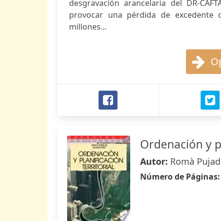
desgravación arancelaria del DR-CAF
provocar una pérdida de excedente d
millones...
Op
Ordenación y pl
Autor:
Romà Pujada
Número de Páginas