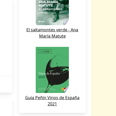
El saltamontes verde - Ana
María Matute
Guia Peñin Vinos de España
2021