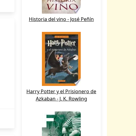
Historia del vino - José Peñín
Harry Potter y el Prisionero de
Azkaban - J. K. Rowling