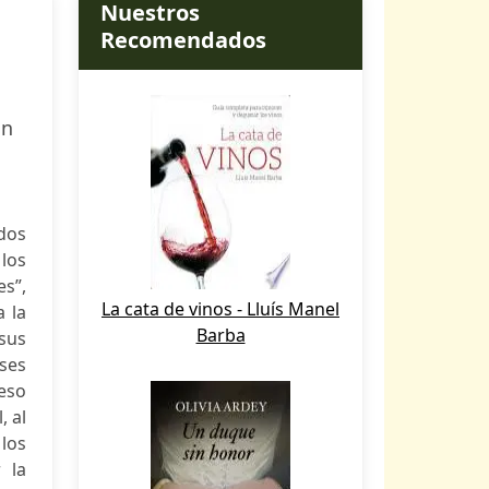
Nuestros
Recomendados
an
ados
los
s”,
La cata de vinos - Lluís Manel
 la
Barba
 sus
íses
ceso
, al
 los
 la